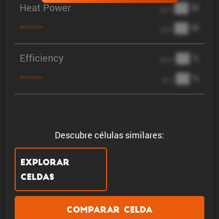
Heat Power
██ W
@ 1C
██ W
definition
@ 3C
Efficiency
██ %
@ C/2
██ %
definition
@ 1C
Descubre células similares:
Explorar
celdas
Comparar celda