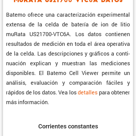
muRata US21700-VTC6A Datos
Batemo ofrece una carac­te­ri­za­ción experi­mental
extensa de la celda de batería de ion de litio
muRata US21700-VTC6A. Los datos contienen
resul­tados de medición en toda el área opera­tiva
de la celda. Las descrip­ciones y gráficos a conti­
nua­ción explican y muestran las mediciones
dispo­ni­bles. El Batemo Cell Viewer permite un
análisis, evalua­ción y compa­ra­ción fáciles y
rápidos de los datos. Vea los
detalles
para obtener
más información.
Corrientes constantes