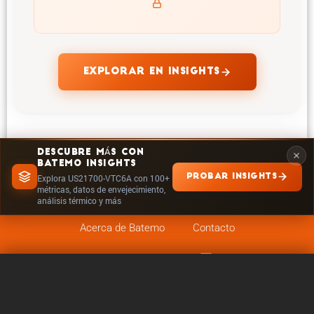
EXPLORAR EN INSIGHTS
DESCUBRE MÁS CON
BATEMO INSIGHTS
PROBAR INSIGHTS
Explora US21700-VTC6A con 100+
métricas, datos de envejecimiento,
análisis térmico y más
Acerca de Batemo
Contacto
Carrera profe­sional
Seguir en
Legales
0 / 5
Borrar
Comparar ahora
Configuración de cookies