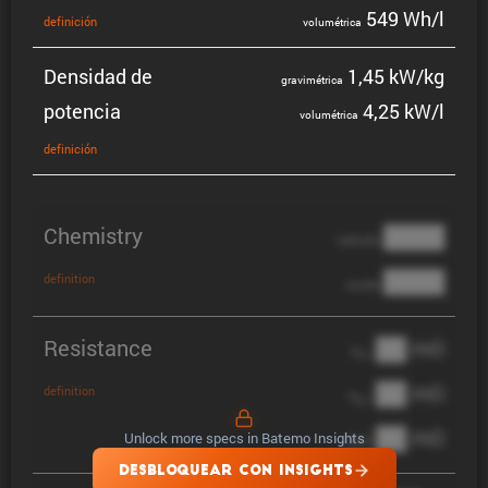
549 Wh/l
defini­ción
volumé­trica
Densidad de
1,45 kW/kg
gravi­mé­trica
potencia
4,25 kW/l
volumé­trica
defini­ción
Chemistry
████
cathode
████
definition
anode
Resistance
██ mΩ
R
AC
██ mΩ
definition
R
pol
██ mΩ
Unlock more specs in Batemo Insights
DCIR
DESBLOQUEAR CON INSIGHTS