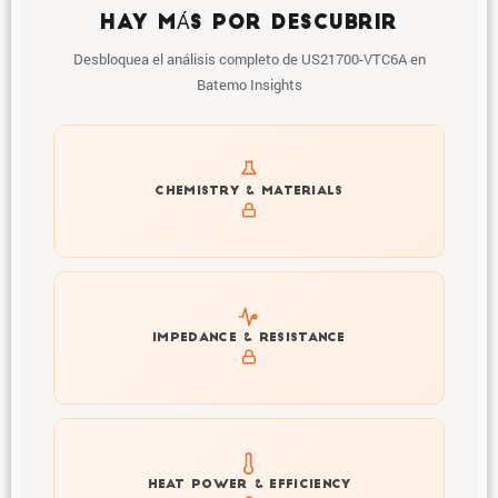
HAY MÁS POR DESCUBRIR
Desbloquea el análisis completo de US21700-VTC6A en
Batemo Insights
Get to know active materials for the US21700-VTC6A
CHEMISTRY & MATERIALS
Explore impedance spectrum and DCIR (SOC, T) of
IMPEDANCE & RESISTANCE
US21700-VTC6A
Explore heat generation and cell efficiency at different
HEAT POWER & EFFICIENCY
temperatures and powers of US21700-VTC6A