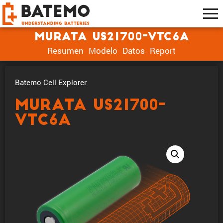
muRata US21700-VTC6A
Resumen
Modelo
Datos
Report
Batemo Cell Explorer
muRata US21700-
VTC6A