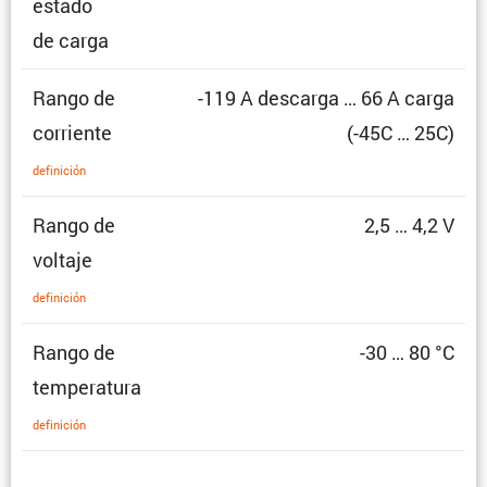
estado
de carga
Rango de
-119 A descarga … 66 A carga
corriente
(-45C … 25C)
defini­ción
Rango de
2,5 … 4,2 V
voltaje
defini­ción
Rango de
-30 … 80 °C
temperatura
defini­ción