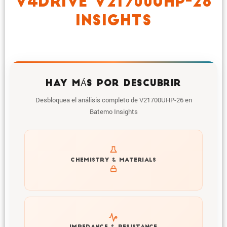
V4DRIVE V21700UHP-26
INSIGHTS
HAY MÁS POR DESCUBRIR
Desbloquea el análisis completo de V21700UHP-26 en
Batemo Insights
Get to know active materials for the V21700UHP-26
CHEMISTRY & MATERIALS
Explore impedance spectrum and DCIR (SOC, T) of