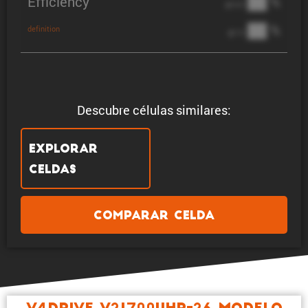
Efficiency
██ %
@ C/2
██ %
definition
@ 1C
Descubre células similares:
Explorar
celdas
Comparar celda