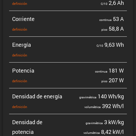
2,6 Ah
defini­ción
C/10
Corriente
53 A
continua
58,8 A
defini­ción
pico
Energía
9,63 Wh
C/10
defini­ción
Potencia
181 W
continua
207 W
defini­ción
pico
Densidad de energía
140 Wh/kg
gravi­mé­trica
392 Wh/l
defini­ción
volumé­trica
Densidad de
3 kW/kg
gravi­mé­trica
potencia
8,42 kW/l
volumé­trica