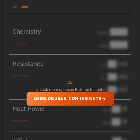
defini­ción
Chemistry
████
cathode
████
definition
anode
Resistance
██ mΩ
R
AC
██ mΩ
definition
R
pol
██ mΩ
Unlock more specs in Batemo Insights
DCIR
DESBLOQUEAR CON INSIGHTS
Heat Power
██ W
@ 1C
██ W
definition
@ 3C