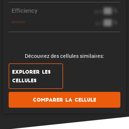
Efficiency
██ %
@ C/2
██ %
definition
@ 1C
Découvrez des cellules similaires:
Explorer les
cellules
Comparer la cellule