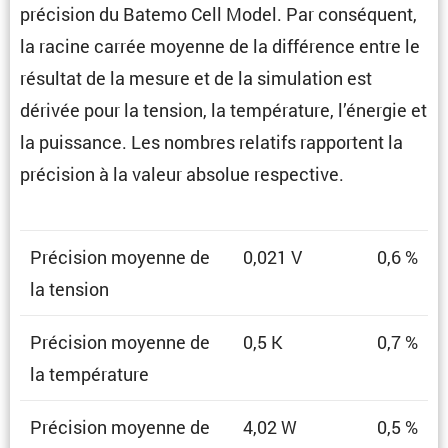
préci­sion du Batemo Cell Model. Par consé­quent,
la racine carrée moyenne de la diffé­rence entre le
résultat de la mesure et de la simula­tion est
dérivée pour la tension, la tempé­ra­ture, l’énergie et
la puissance. Les nombres relatifs rapportent la
préci­sion à la valeur absolue respective.
Préci­sion moyenne de
0,021 V
0,6 %
la tension
Préci­sion moyenne de
0,5 K
0,7 %
la température
Préci­sion moyenne de
4,02 W
0,5 %