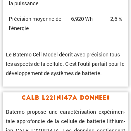
la puissance
Préci­sion moyenne de
6,920 Wh
2,6 %
l’énergie
Le Batemo Cell Model décrit avec préci­sion tous
les aspects de la cellule. C’est l’outil parfait pour le
dévelop­pe­ment de systèmes de batterie.
CALB L221N147A Donnees
Batemo propose une carac­té­ri­sa­tion expéri­men­
tale appro­fondie de la cellule de batterie lithium-
ion CALB L221N147A. Les données contiennent