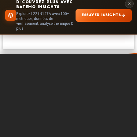
DÉCOUVREZ PLUS AVEC
BATEMO INSIGHTS
Explorez L221N147A avec 100+
ESSAYER INSIGHTS
EXPLORER DANS INSIGHTS
métriques, données de
vieillissement, analyse thermique &
plus
0 / 5
Effacer
Comparer maintenant
A propos de Batemo
Contact
Carrière
Suivre
Mentions legales
Paramètres des cookies
Copyright © 2026 - Batemo GmbH