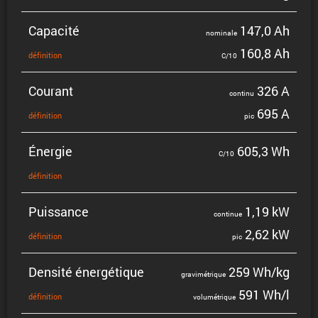
Capacité
147,0 Ah
nominale
160,8 Ah
défini­tion
C/10
Courant
326 A
continu
695 A
défini­tion
pic
Énergie
605,3 Wh
C/10
défini­tion
Puissance
1,19 kW
continue
2,62 kW
défini­tion
pic
Densité énergé­tique
259 Wh/kg
gravi­mé­trique
591 Wh/l
défini­tion
volumé­trique