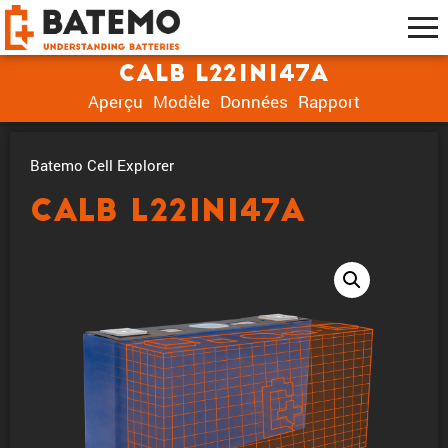
CALB L221N147A
Aperçu
Modèle
Données
Rapport
Batemo Cell Explorer
CALB L221N147A