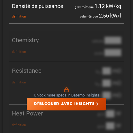
Densité de puissance
1,12 kW/kg
gravi­mé­trique
2,56 kW/l
défini­tion
volumé­trique
Chemistry
████
cathode
████
definition
anode
Resistance
██ mΩ
R
AC
██ mΩ
definition
R
pol
██ mΩ
Unlock more specs in Batemo Insights
DCIR
DÉBLOQUER AVEC INSIGHTS
Heat Power
██ W
@ 1C
██ W
definition
@ 3C