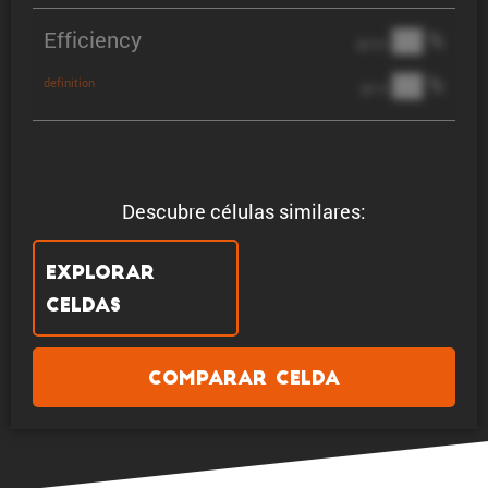
Efficiency
██ %
@ C/2
██ %
definition
@ 1C
Descubre células similares:
Explorar
celdas
Comparar celda