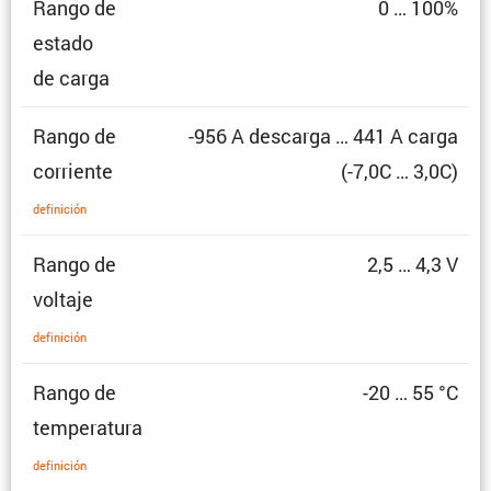
Rango de
0 … 100%
estado
de carga
Rango de
-956 A descarga … 441 A carga
corriente
(-7,0C … 3,0C)
defini­ción
Rango de
2,5 … 4,3 V
voltaje
defini­ción
Rango de
-20 … 55 °C
temperatura
defini­ción