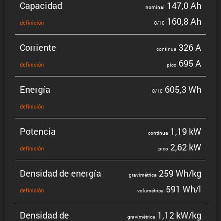
Capacidad
147,0 Ah
nominal
160,8 Ah
defini­ción
C/10
Corriente
326 A
continua
695 A
defini­ción
pico
Energía
605,3 Wh
C/10
defini­ción
Potencia
1,19 kW
continua
2,62 kW
defini­ción
pico
Densidad de energía
259 Wh/kg
gravi­mé­trica
591 Wh/l
defini­ción
volumé­trica
Densidad de
1,12 kW/kg
gravi­mé­trica