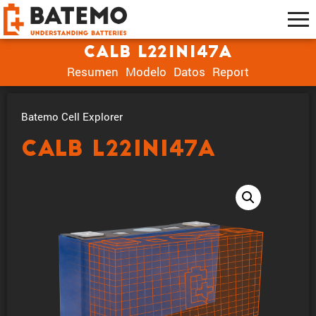
CALB L221N147A
Resumen
Modelo
Datos
Report
Batemo Cell Explorer
CALB L221N147A