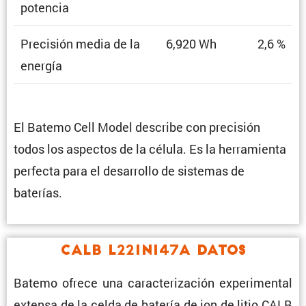
potencia
Preci­sión media de la
6,920 Wh
2,6 %
energía
El Batemo Cell Model describe con preci­sión
todos los aspectos de la célula. Es la herra­mienta
perfecta para el desarrollo de sistemas de
baterías.
CALB L221N147A Datos
Batemo ofrece una carac­te­ri­za­ción experi­mental
extensa de la celda de batería de ion de litio CALB