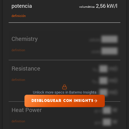
potencia
2,56 kW/l
volumé­trica
defini­ción
Chemistry
████
cathode
████
definition
anode
Resistance
██ mΩ
R
AC
██ mΩ
definition
R
pol
██ mΩ
Unlock more specs in Batemo Insights
DCIR
DESBLOQUEAR CON INSIGHTS
Heat Power
██ W
@ 1C
██ W
definition
@ 3C