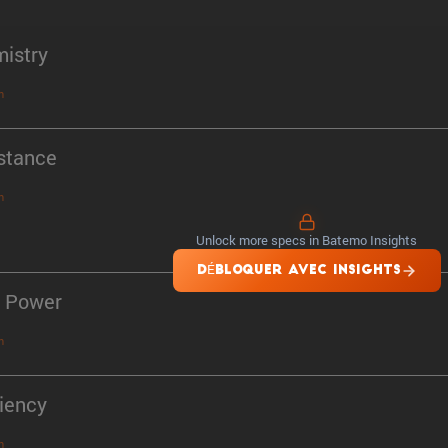
istry
n
stance
n
Unlock more specs in Batemo Insights
DÉBLOQUER AVEC INSIGHTS
 Power
n
ciency
n