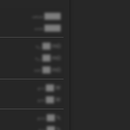
████
cathode
████
anode
██ mΩ
R
AC
██ mΩ
R
pol
██ mΩ
DCIR
██ W
@ 1C
██ W
@ 3C
██ %
@ C/2
██ %