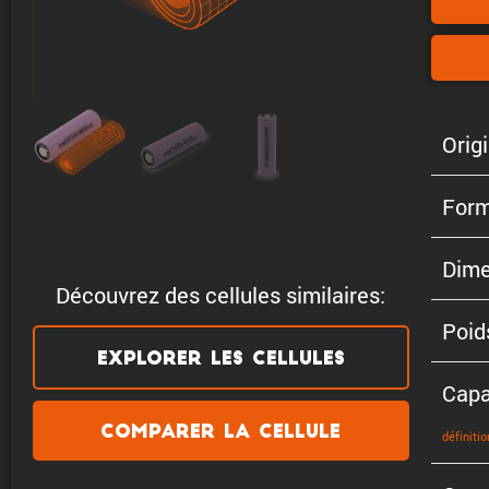
Origi
Form
Dime
Découvrez des cellules similaires:
Poid
Explorer les cellules
Capa
Comparer la cellule
défini­tio