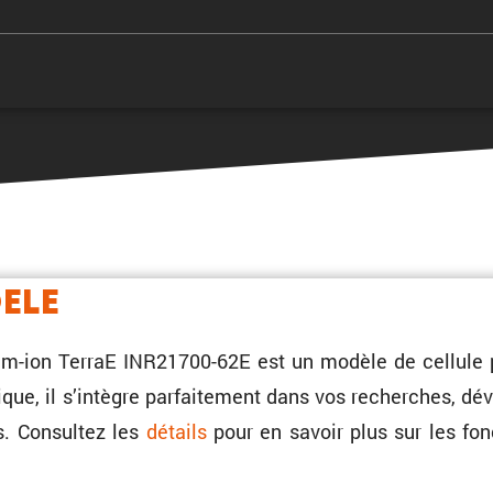
ele
ium-ion TerraE INR21700-62E est un modèle de cellule 
ue, il s’intègre parfai­te­ment dans vos recherches, dé
s. Consultez les
détails
pour en savoir plus sur les fonc