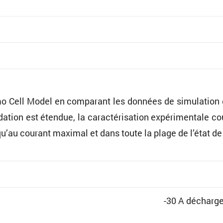
o Cell Model en compa­rant les données de simula­tion 
ion est étendue, la carac­té­ri­sa­tion expéri­men­tale co
usqu’au courant maximal et dans toute la plage de l’état d
-30 A décharge