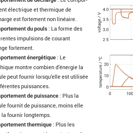
ent électrique et thermique de
arge est forte­ment non linéaire.
: La forme des
or­te­ment du pouls
é­rentes impul­sions de courant
nge fortement.
: Le
or­te­ment énergé­tique
hique montre combien d’énergie la
ule peut fournir lorsqu’elle est utilisée
ffé­rentes puissances.
: Plus la
or­te­ment de puissance
ule fournit de puissance, moins elle
 la fournir longtemps.
: Plus les
por­te­ment thermique