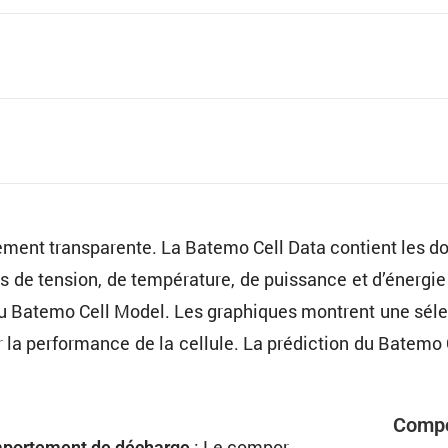
le­ment trans­pa­rente. La Batemo Cell Data contient les 
ns de tension, de tempé­ra­ture, de puissance et d’énergi
du Batemo Cell Model. Les graphiques montrent une sélec­
 la perfor­mance de la cellule. La prédic­tion du Batemo
Compo
: Le compor­
or­te­ment de décharge