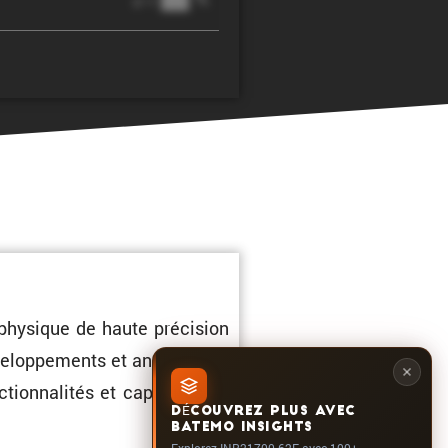
@ 1C
physique de haute préci­sion
velop­pe­ments et analyses de
tion­na­lités et capacités du
DÉCOUVREZ PLUS AVEC
BATEMO INSIGHTS
Explorez INR21700-62E avec 100+