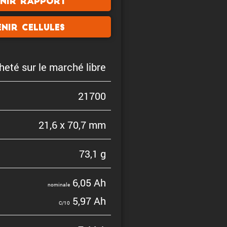
nir rapport
nir cellules
heté sur le marché libre
21700
21,6 x 70,7 mm
73,1 g
6,05 Ah
nominale
5,97 Ah
C/10