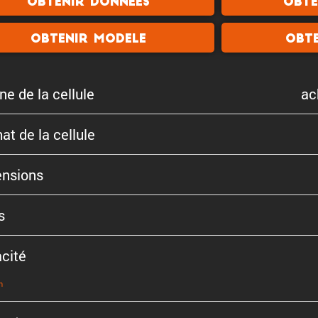
Obtenir donnees
Obte
Obtenir modele
Obte
ne de la cellule
ac
at de la cellule
n­sions
s
cité
n