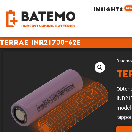
NE
INSIGHTS
TerraE INR21700-62E
Batemo 
Te
Obtene
INR217
modèle
rappor