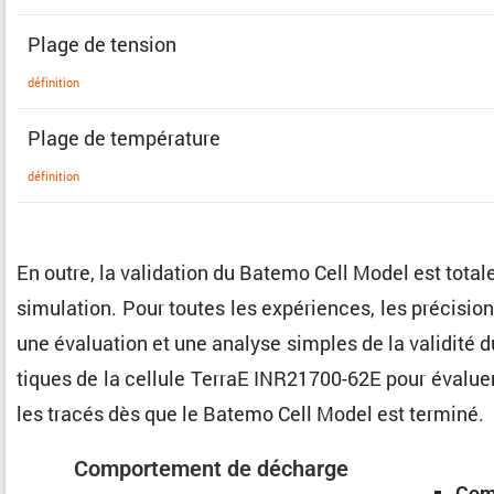
Plage de tension
défini­tion
Plage de température
défini­tion
En outre, la valida­tion du Batemo Cell Model est tota
simula­tion. Pour toutes les expériences, les préci­sio
une évalua­tion et une analyse simples de la validité 
tiques de la cellule TerraE INR21700-62E pour évaluer
les tracés dès que le Batemo Cell Model est terminé.
Compor­te­ment de décharge
Comp