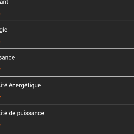
ant
n
gie
n
sance
n
ité énergé­tique
n
ité de puissance
n