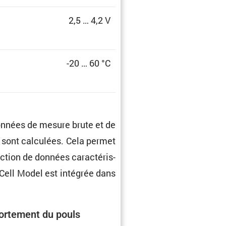
2,5 … 4,2 V
-20 … 60 °C
données de mesure brute et de
e sont calcu­lées. Cela permet
tion de données carac­té­ris­
 Cell Model est intégrée dans
r­te­ment du pouls