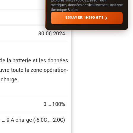
métriques, données de vieillissement, analyse
thermique & plus
1.313
ESSAYER INSIGHTS
30.06.2024
de la batterie et les données
uvre toute la zone opéra­tion­
e charge.
0 … 100%
 … 9 A charge (-5,0C … 2,0C)