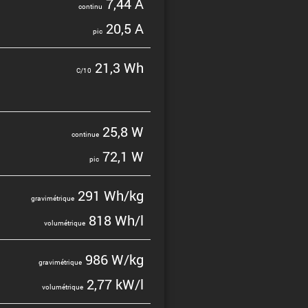
7,44 A
continu
20,5 A
pic
21,3 Wh
C/10
25,8 W
continue
72,1 W
pic
291 Wh/kg
gravi­mé­trique
818 Wh/l
volumé­trique
986 W/kg
gravi­mé­trique
2,77 kW/l
volumé­trique