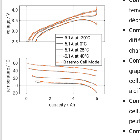
te­m
déch
Comp
diff
cha
Comp
grap
cell
à di
Comp
cell
peut
Com