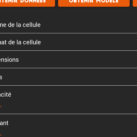
tenir donnees
Obtenir modele
ne de la cellule
at de la cellule
n­sions
s
cité
n
ant
n