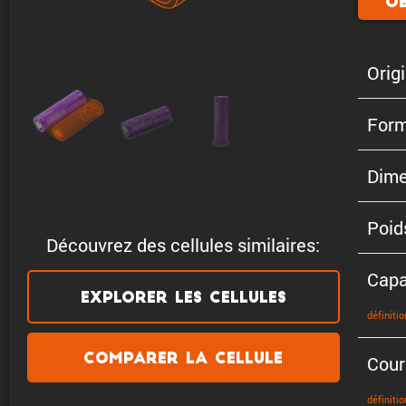
Ob
Origi
Form
Dime
Poid
Découvrez des cellules similaires:
Capa
Explorer les cellules
défini­tio
Comparer la cellule
Cour
défini­tio