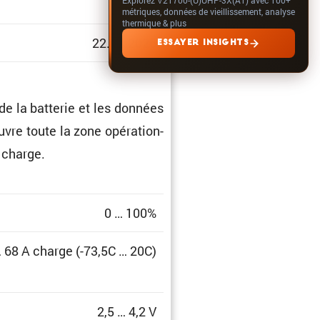
1.513
métriques, données de vieillissement, analyse
thermique & plus
22.04.2026
ESSAYER INSIGHTS
de la batterie et les données
uvre toute la zone opéra­tion­
e charge.
0 … 100%
 68 A charge (-73,5C … 20C)
2,5 … 4,2 V