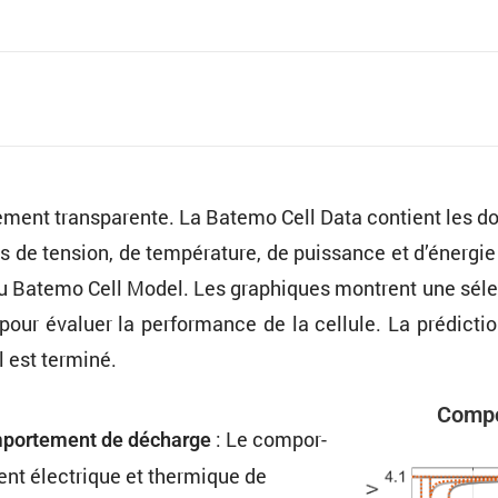
le­ment trans­pa­rente. La Batemo Cell Data contient les 
ns de tension, de tempé­ra­ture, de puissance et d’énergi
du Batemo Cell Model. Les graphiques montrent une sélec­
our évaluer la perfor­mance de la cellule. La prédic­t
 est terminé.
Compo
: Le compor­
or­te­ment de décharge
ent électrique et thermique de