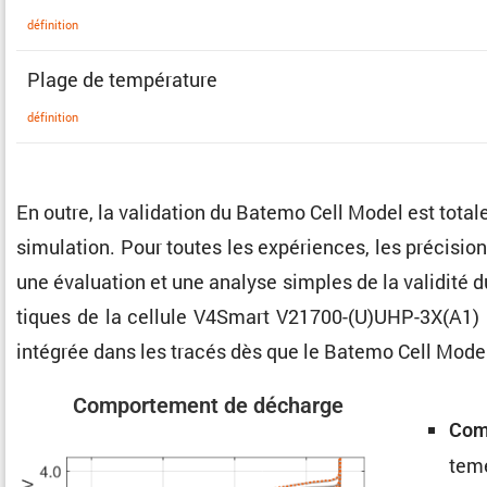
défini­tion
Plage de température
défini­tion
En outre, la valida­tion du Batemo Cell Model est tota
simula­tion. Pour toutes les expériences, les préci­sio
une évalua­tion et une analyse simples de la validité 
tiques de la cellule V4Smart V21700-(U)UHP-3X(A1) p
intégrée dans les tracés dès que le Batemo Cell Model
Compor­te­ment de décharge
Comp
te­m