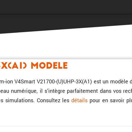
3X(A1) Modele
hium-ion V4Smart V21700-(U)UHP-3X(A1) est un modèle d
eau numérique, il s’intègre parfai­te­ment dans vos re
s simula­tions. Consultez les
détails
pour en savoir plus