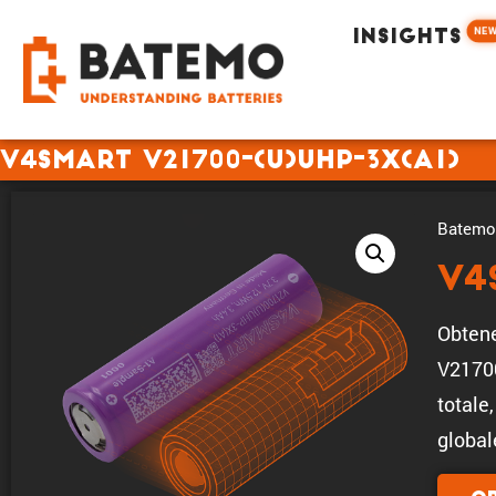
NE
INSIGHTS
V4Smart V21700-(U)UHP-3X(A1)
Batemo 
V4
Obtene
V2170
totale
global