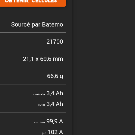
Obtenir cellules
Sourcé par Batemo
21700
21,1 x 69,6 mm
66,6 g
3,4 Ah
nominale
3,4 Ah
C/10
99,9 A
continu
102 A
pic