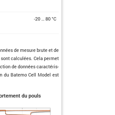
-20 … 80 °C
données de mesure brute et de
e sont calcu­lées. Cela permet
tion de données carac­té­ris­
ion du Batemo Cell Model est
r­te­ment du pouls