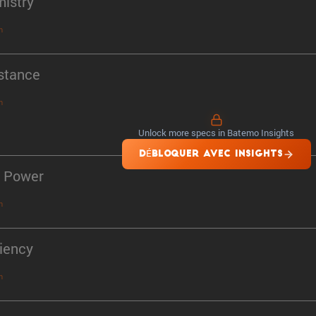
istry
n
stance
n
Unlock more specs in Batemo Insights
DÉBLOQUER AVEC INSIGHTS
 Power
n
ciency
n