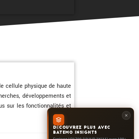
e cellule physique de haute
cherches, dévelop­pe­ments et
 sur les fonction­na­lités et
DÉCOUVREZ PLUS AVEC
BATEMO INSIGHTS
Explorez V21700-(U)UHP-3X(A1) avec 100+