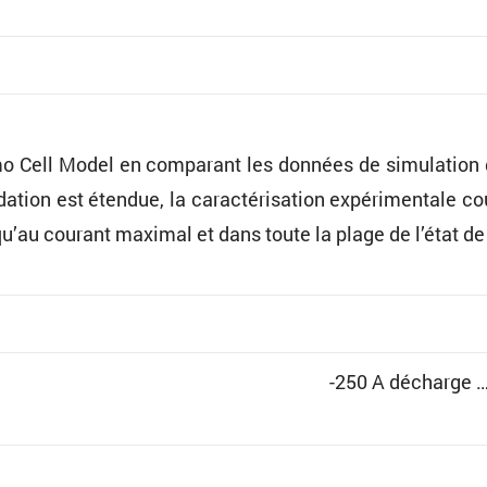
o Cell Model en compa­rant les données de simula­tion 
ion est étendue, la carac­té­ri­sa­tion expéri­men­tale co
usqu’au courant maximal et dans toute la plage de l’état d
-250 A décharge …