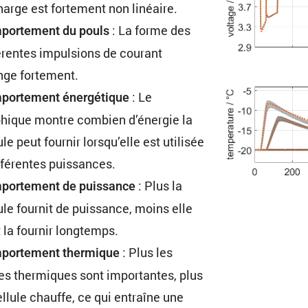
arge est forte­ment non linéaire.
: La forme des
or­te­ment du pouls
é­rentes impul­sions de courant
nge fortement.
: Le
or­te­ment énergé­tique
hique montre combien d’énergie la
ule peut fournir lorsqu’elle est utilisée
ffé­rentes puissances.
: Plus la
or­te­ment de puissance
ule fournit de puissance, moins elle
 la fournir longtemps.
: Plus les
por­te­ment thermique
es thermiques sont impor­tantes, plus
ellule chauffe, ce qui entraîne une