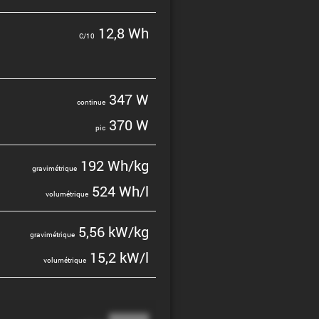
12,8 Wh
C/10
347 W
continue
370 W
pic
192 Wh/kg
gravi­mé­trique
524 Wh/l
volumé­trique
5,56 kW/kg
gravi­mé­trique
15,2 kW/l
volumé­trique