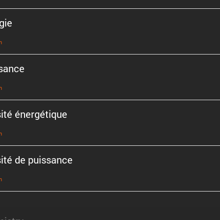
gie
n
sance
n
ité énergé­tique
n
ité de puissance
n