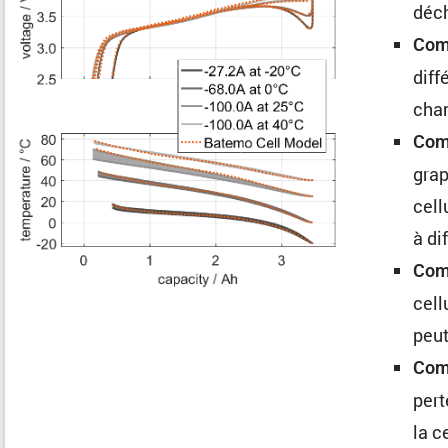
déch
Comp
diff
cha
Comp
grap
cell
à di
Comp
cell
peut
Com
pert
la c