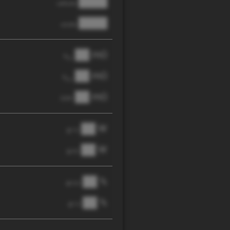
████
cathode
████
anode
██ mΩ
R
AC
██ mΩ
R
pol
██ mΩ
DCIR
██ W
@ 1C
██ W
@ 3C
██ %
@ C/2
██ %
@ 1C