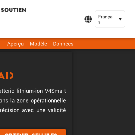
Soutien
Françai
s
Aperçu
Modèle
Données
A1)
tterie lithium-ion V4Smart
ns la zone opérationnelle
récision avec une validité