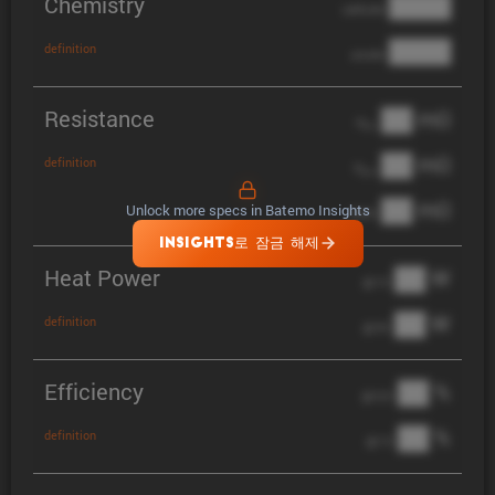
Chemistry
████
cathode
████
definition
anode
Resistance
██ mΩ
R
AC
██ mΩ
definition
R
pol
██ mΩ
Unlock more specs in Batemo Insights
DCIR
INSIGHTS로 잠금 해제
Heat Power
██ W
@ 1C
██ W
definition
@ 3C
Efficiency
██ %
@ C/2
██ %
definition
@ 1C