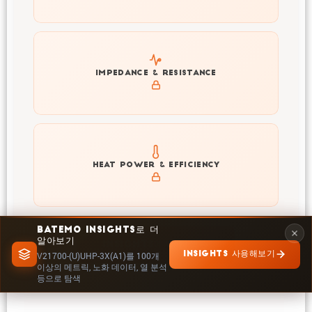
Explore impedance spectrum and DCIR (SOC, T) of
IMPEDANCE & RESISTANCE
V21700-(U)UHP-3X(A1)
Explore heat generation and cell efficiency at different
HEAT POWER & EFFICIENCY
temperatures and powers of V21700-(U)UHP-3X(A1)
BATEMO INSIGHTS로 더
알아보기
INSIGHTS에서 탐색
INSIGHTS 사용해보기
V21700-(U)UHP-3X(A1)를 100개
이상의 메트릭, 노화 데이터, 열 분석
등으로 탐색