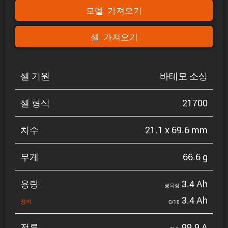
모델 가져오기
셀 가져오기
셀 기원
바테모 소싱
셀 형식
21700
치수
21.1 x 69.6 mm
무게
66.6 g
용량
3.4 Ah
명목상
3.4 Ah
정의
C/10
전류
99.9 A