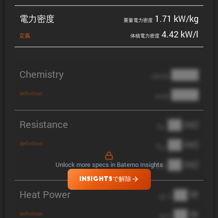
電力密度
1.71 kW/kg
重量電力密度
4.42 kW/l
定義
体積電力密度
Chemistry
████
cathode
████
definition
anode
Resistance
██ mΩ
R
AC
██ mΩ
definition
R
pol
██ mΩ
Unlock more specs in Batemo Insights
DCIR
INSIGHTSで解除
Heat Power
██ W
@ 1C
██ W
definition
@ 3C