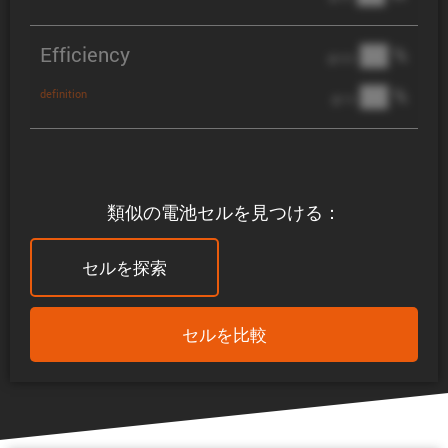
Efficiency
██ %
@ C/2
██ %
definition
@ 1C
類似の電池セルを見つける：
セルを探索
セルを比較