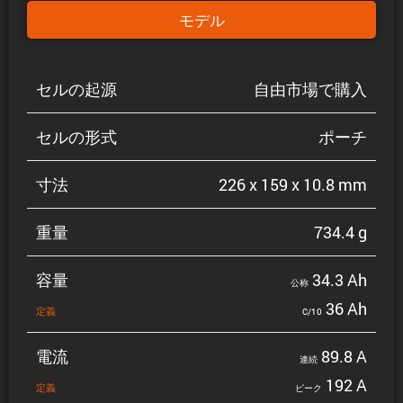
モデル
セルの起源
自由市場で購入
セルの形式
ポーチ
寸法
226 x 159 x 10.8 mm
重量
734.4 g
容量
34.3 Ah
公称
36 Ah
定義
C/10
電流
89.8 A
連続
192 A
定義
ピーク