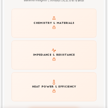
Batemo InsightsでS35(B)の完全分析を解除
Get to know active materials for the S35(B)
CHEMISTRY & MATERIALS
Explore impedance spectrum and DCIR (SOC, T) of
IMPEDANCE & RESISTANCE
S35(B)
Explore heat generation and cell efficiency at different
HEAT POWER & EFFICIENCY
temperatures and powers of S35(B)