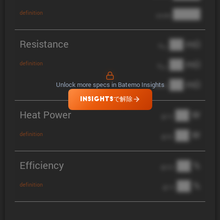
████
definition
anode
Resistance
██ mΩ
R
AC
██ mΩ
definition
R
pol
██ mΩ
Unlock more specs in Batemo Insights
DCIR
INSIGHTSで解除
Heat Power
██ W
@ 1C
██ W
definition
@ 3C
Efficiency
██ %
@ C/2
██ %
definition
@ 1C