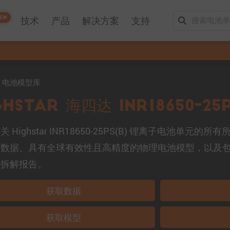
EW
技术
产品
解决方案
支持
mo 电池模型库
ghstar 海四达 INR18650-25P
 Highstar INR18650-25PS(B) 锂离子电池单
量数据、具有全球有效性且高精度的物理电池模型，以及
的拆解报告。
获取数据
获取模型