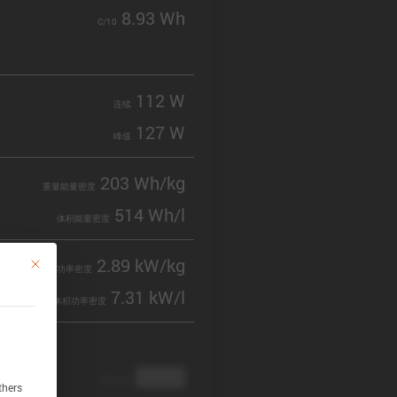
8.93 Wh
C/10
112 W
连续
127 W
峰值
203 Wh/kg
重量能量密度
514 Wh/l
体积能量密度
2.89 kW/kg
This button closes the dialog. Its functionality is identical to the Accept only 
重量功率密度
7.31 kW/l
体积功率密度
████
cathode
thers