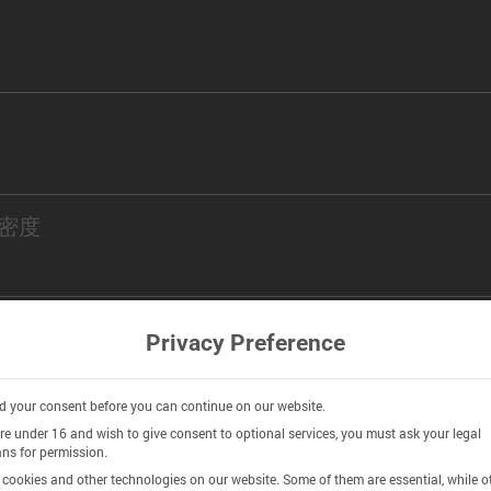
密度
密度
Privacy Preference
 your consent before you can continue on our website.
are under 16 and wish to give consent to optional services, you must ask your legal
ns for permission.
istry
cookies and other technologies on our website. Some of them are essential, while o