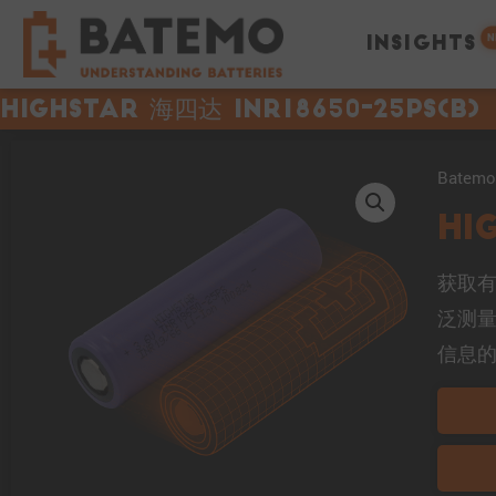
N
INSIGHTS
Highstar 海四达 INR18650-25PS(B)
Bate
Hi
获取有关
泛测
信息