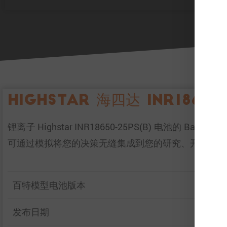
Highstar 海四达 INR18650-
锂离子 Highstar INR18650-25PS(B) 
可通过模拟将您的决策无缝集成到您的研究、开发和
百特模型电池版本
发布日期