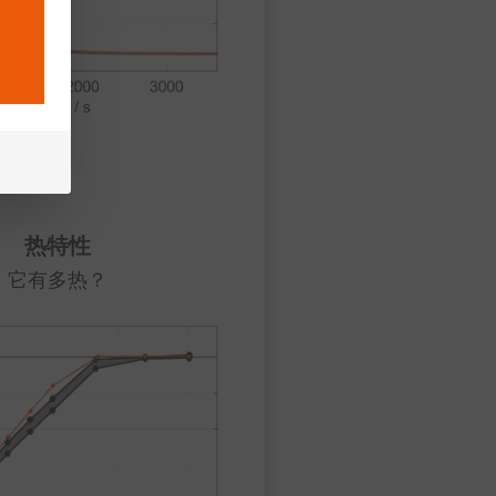
热特性
它有多热？