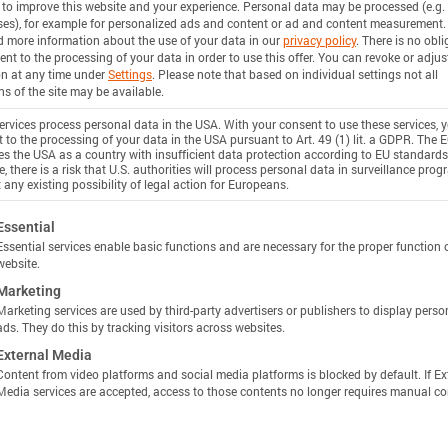
 to improve this website and your experience.
Personal data may be processed (e.g. 
n
es), for example for personalized ads and content or ad and content measurement.
d more information about the use of your data in our
privacy policy
.
There is no obli
ent to the processing of your data in order to use this offer.
You can revoke or adjus
on at any time under
Settings
.
Please note that based on individual settings not all
stance
ns of the site may be available.
n
rvices process personal data in the USA. With your consent to use these services, 
 to the processing of your data in the USA pursuant to Art. 49 (1) lit. a GDPR. The 
ies the USA as a country with insufficient data protection according to EU standards
Unlock more specs in Batemo Insights
, there is a risk that U.S. authorities will process personal data in surveillance pro
 any existing possibility of legal action for Europeans.
使用 INSIGHTS 解锁
 Power
ollowing is a list of service groups for which consent c
Essential
Essential services enable basic functions and are necessary for the proper function 
website.
n
Marketing
Marketing services are used by third-party advertisers or publishers to display perso
ciency
ads. They do this by tracking visitors across websites.
External Media
n
Content from video platforms and social media platforms is blocked by default. If Ex
Media services are accepted, access to those contents no longer requires manual co