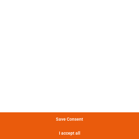
池数据包含原始测量数据和仿真数据。所有实验都会计算
显示了电池“Highstar INR18650-25PS(B
：电气和热放电行为强烈非线
电特性
。
：不同电流脉冲的形状发生显著
冲特性
化。
：图表展示了电池在不同功率下
量特性
够提供多少能量。
Save Consent
：电池提供的功率越大，其提供
率特性
I accept all
率的时间越短。