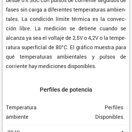
desde 0% SOC con pulsos de corriente seguidos de
fases sin carga a diferentes tempe­ra­turas ambien­
tales. La condi­ción límite térmica es la convec­
ción libre. La medición se detiene cuando se
alcanza ya sea el voltaje de 2,5V o 4,2V o la tempe­
ra­tura super­fi­cial de 80°C. El gráfico muestra para
qué tempe­ra­turas ambien­tales y pulsos de
corriente hay mediciones disponibles.
Perfiles de potencia
Tempe­ra­tura
Perfiles
ambiente
Dispo­ni­bles