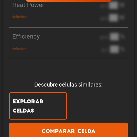
Heat Power
██ W
@ 1C
██ W
definition
@ 3C
Efficiency
██ %
@ C/2
██ %
definition
@ 1C
Descubre células similares:
Explorar
celdas
Comparar celda