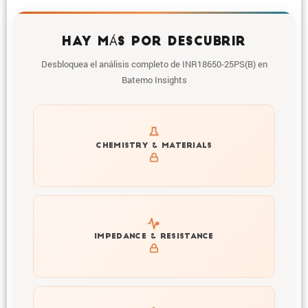
HAY MÁS POR DESCUBRIR
Desbloquea el análisis completo de INR18650-25PS(B) en
Batemo Insights
Get to know active materials for the INR18650-25PS(B)
CHEMISTRY & MATERIALS
Explore impedance spectrum and DCIR (SOC, T) of
IMPEDANCE & RESISTANCE
INR18650-25PS(B)