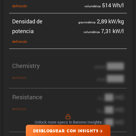
514 Wh/l
defini­ción
volumé­trica
Densidad de
2,89 kW/kg
gravi­mé­trica
potencia
7,31 kW/l
volumé­trica
defini­ción
Chemistry
████
cathode
████
definition
anode
Resistance
██ mΩ
R
AC
██ mΩ
definition
R
pol
██ mΩ
Unlock more specs in Batemo Insights
DCIR
DESBLOQUEAR CON INSIGHTS