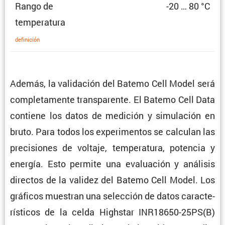
Rango de
-20 … 80 °C
temperatura
defini­ción
Además, la valida­ción del Batemo Cell Model será
comple­ta­mente trans­pa­rente. El Batemo Cell Data
contiene los datos de medición y simula­ción en
bruto. Para todos los experi­mentos se calculan las
preci­siones de voltaje, tempe­ra­tura, potencia y
energía. Esto permite una evalua­ción y análisis
directos de la validez del Batemo Cell Model. Los
gráficos muestran una selec­ción de datos carac­te­
rís­ticos de la celda Highstar INR18650-25PS(B)