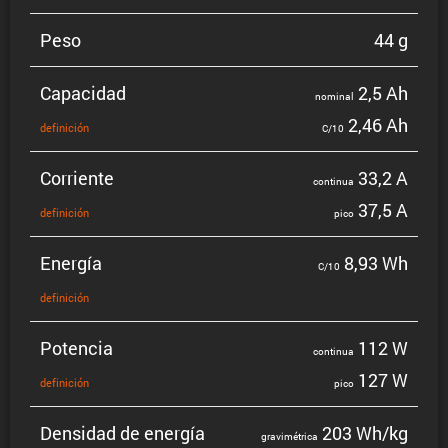
Peso
44 g
Capacidad
2,5 Ah
nominal
2,46 Ah
defini­ción
C/10
Corriente
33,2 A
continua
37,5 A
defini­ción
pico
Energía
8,93 Wh
C/10
defini­ción
Potencia
112 W
continua
127 W
defini­ción
pico
Densidad de energía
203 Wh/kg
gravi­mé­trica