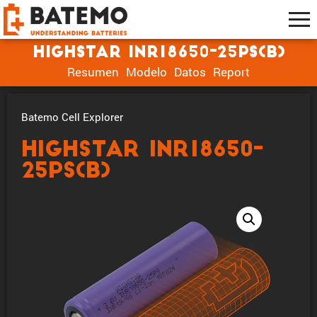
Highstar INR18650-25PS(B)
Resumen
Modelo
Datos
Report
Batemo Cell Explorer
Highstar INR18650-
25PS(B)