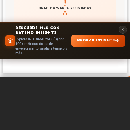
Explore heat generation and cell efficiency at different
HEAT POWER & EFFICIENCY
temperatures and powers of INR18650-25PS(B)
DESCUBRE MÁS CON
BATEMO INSIGHTS
Explora INR18650-25PS(B) con
PROBAR INSIGHTS
EXPLORAR EN INSIGHTS
100+ métricas, datos de
envejecimiento, análisis térmico y
más
0 / 5
Borrar
Comparar ahora
Acerca de Batemo
Contacto
Carrera profe­sional
Seguir en
Legales