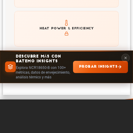
Explore heat generation and cell efficiency at different
HEAT POWER & EFFICIENCY
temperatures and powers of NCR18650-B
DESCUBRE MÁS CON
BATEMO INSIGHTS
EXPLORAR EN INSIGHTS
PROBAR INSIGHTS
Explora NCR18650-B con 100+
métricas, datos de envejecimiento,
análisis térmico y más
0 / 5
Borrar
Comparar ahora
Acerca de Batemo
Contacto