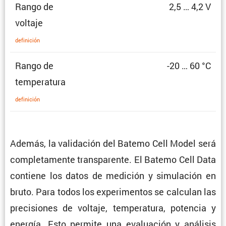
Rango de
2,5 … 4,2 V
voltaje
defini­ción
Rango de
-20 … 60 °C
temperatura
defini­ción
Además, la valida­ción del Batemo Cell Model será
comple­ta­mente trans­pa­rente. El Batemo Cell Data
contiene los datos de medición y simula­ción en
bruto. Para todos los experi­mentos se calculan las
preci­siones de voltaje, tempe­ra­tura, potencia y
energía. Esto permite una evalua­ción y análisis