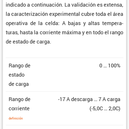
indicado a conti­nua­ción. La valida­ción es extensa,
la carac­te­ri­za­ción experi­mental cubre toda el área
opera­tiva de la celda: A bajas y altas tempe­ra­
turas, hasta la corriente máxima y en todo el rango
de estado de carga.
Rango de
0 … 100%
estado
de carga
Rango de
-17 A descarga … 7 A carga
corriente
(-5,0C … 2,0C)
defini­ción