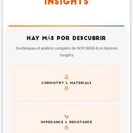
INSIGHTS
HAY MÁS POR DESCUBRIR
Desbloquea el análisis completo de NCR18650-B en Batemo
Insights
Get to know active materials for the NCR18650-B
CHEMISTRY & MATERIALS
Explore impedance spectrum and DCIR (SOC, T) of
IMPEDANCE & RESISTANCE
NCR18650-B