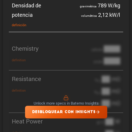
Densidad de
789 W/kg
gravi­mé­trica
potencia
2,12 kW/l
volumé­trica
defini­ción
Chemistry
████
cathode
████
definition
anode
Resistance
██ mΩ
R
AC
██ mΩ
definition
R
pol
██ mΩ
Unlock more specs in Batemo Insights
DCIR
DESBLOQUEAR CON INSIGHTS
Heat Power
██ W
@ 1C