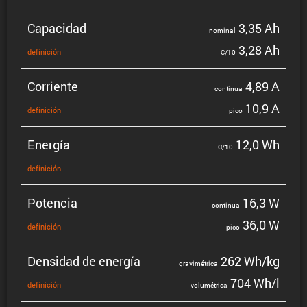
Capacidad
3,35 Ah
nominal
3,28 Ah
defini­ción
C/10
Corriente
4,89 A
continua
10,9 A
defini­ción
pico
Energía
12,0 Wh
C/10
defini­ción
Potencia
16,3 W
continua
36,0 W
defini­ción
pico
Densidad de energía
262 Wh/kg
gravi­mé­trica
704 Wh/l
defini­ción
volumé­trica