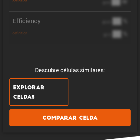
██ W
definition
@ 3C
Efficiency
██ %
@ C/2
██ %
definition
@ 1C
Descubre células similares:
Explorar
celdas
Comparar celda