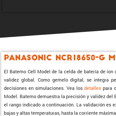
Panasonic NCR18650-G 
El Batemo Cell Model de la celda de batería de ion 
validez global. Como gemelo digital, se integra perf
decisiones en simula­ciones. Vea los
detalles
para ob
Model. Batemo demuestra la preci­sión y validez del 
el rango indicado a conti­nua­ción. La valida­ción es ex
bajas y altas tempe­ra­turas, hasta la corriente máxim