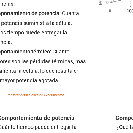
ncias.
: Cuanta
or­ta­miento de potencia
potencia suministra la célula,
os tiempo puede entregar la
ncia.
: Cuanto
or­ta­miento térmico
res son las pérdidas térmicas, más
alienta la célula, lo que resulta en
 mayor potencia agotada.
mostrar defini­ciones de experi­mentos
Compor­ta­miento de potencia
Compor
Cuánto tiempo puede entregar la
¿Qué t