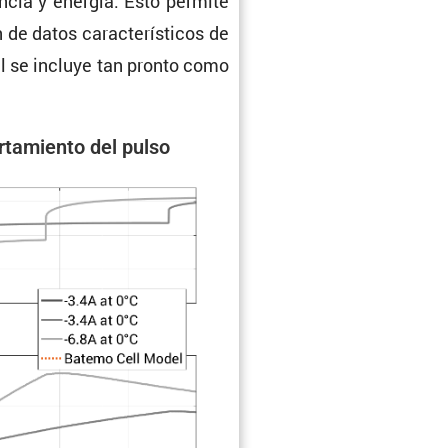
encia y energía. Esto permite
e datos carac­te­rís­ticos de
l se incluye tan pronto como
ta­miento del pulso