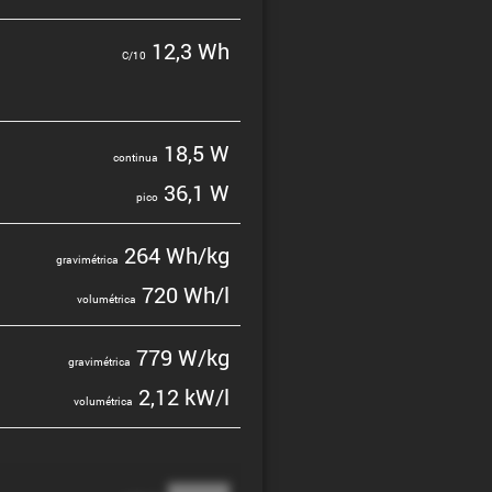
12,3 Wh
C/10
18,5 W
continua
36,1 W
pico
264 Wh/kg
gravi­mé­trica
720 Wh/l
volumé­trica
779 W/kg
gravi­mé­trica
2,12 kW/l
volumé­trica