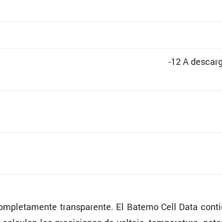
-12 A descarg
mple­ta­mente trans­pa­rente. El Batemo Cell Data cont