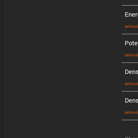
Ener
defini­ci
Pote
defini­ci
Dens
defini­ci
Dens
defini­ci