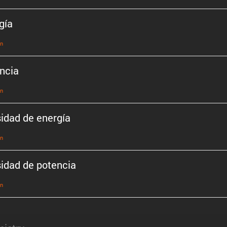
gía
ón
ncia
ón
idad de energía
ón
idad de potencia
ón