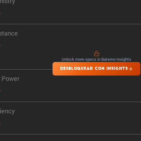
istry
n
stance
n
Unlock more specs in Batemo Insights
DESBLOQUEAR CON INSIGHTS
 Power
n
ciency
n