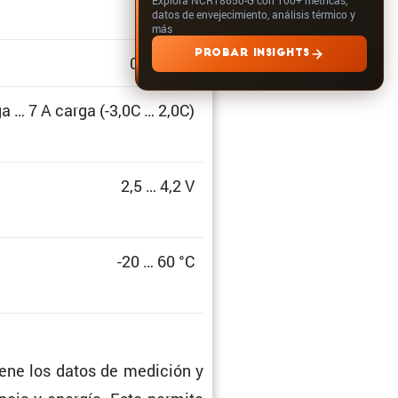
datos de envejecimiento, análisis térmico y
más
PROBAR INSIGHTS
0 … 100%
a … 7 A carga (-3,0C … 2,0C)
2,5 … 4,2 V
-20 … 60 °C
iene los datos de medición y