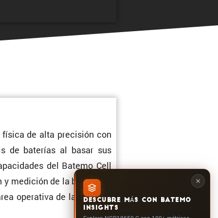
ísica de alta preci­sión con
sis de baterías al basar sus
 capaci­dades del Batemo Cell
 y medición de la batería en
área opera­tiva de la celda: A
DESCUBRE MÁS CON BATEMO
INSIGHTS
Explora NCR18650-G con 100+ métricas,