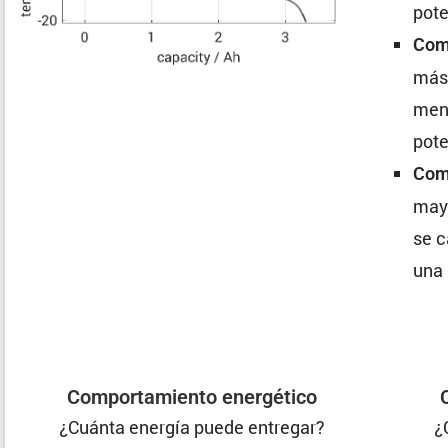
pote
Comp
más 
men
pote
Comp
mayo
se c
una
Compor­ta­miento energético
¿Cuánta energía puede entregar?
¿