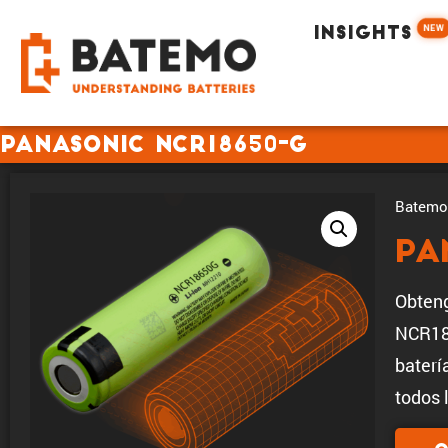
NEW
INSIGHTS
Panasonic NCR18650-G
Batemo 
Pa
Obten
NCR186
baterí
todos 