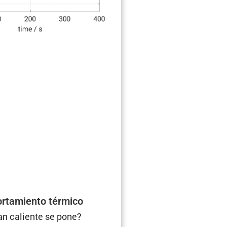
­ta­miento térmico
an caliente se pone?