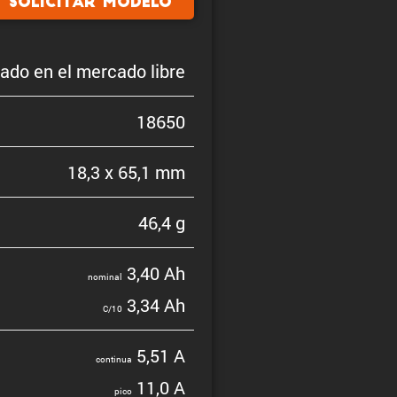
Solicitar modelo
do en el mercado libre
18650
18,3 x 65,1 mm
46,4 g
3,40 Ah
nominal
3,34 Ah
C/10
5,51 A
continua
11,0 A
pico