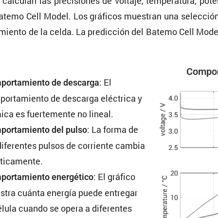
calculan las preci­siones de voltaje, tempe­ra­tura, pot
Batemo Cell Model. Los gráficos muestran una selec­ción d
miento de la celda. La predic­ción del Batemo Cell Mode
Compor­
: El
or­ta­miento de descarga
or­ta­miento de descarga eléctrica y
ica es fuerte­mente no lineal.
: La forma de
or­ta­miento del pulso
diferentes pulsos de corriente cambia
sticamente.
: El gráfico
or­ta­miento energé­tico
tra cuánta energía puede entregar
élula cuando se opera a diferentes