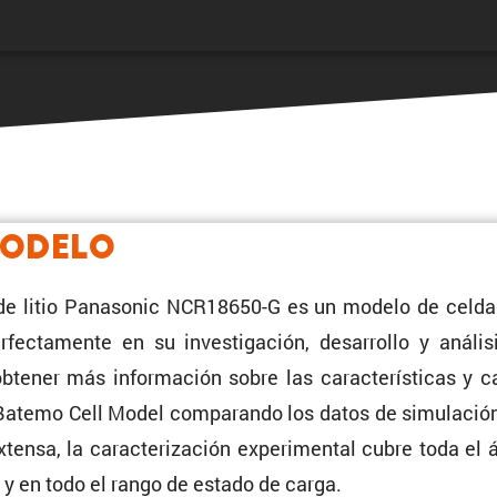
Modelo
de litio Panasonic NCR18650-G es un modelo de celda f
ec­ta­mente en su inves­ti­ga­ción, desarrollo y análi
tener más infor­ma­ción sobre las carac­te­rís­ticas y
Batemo Cell Model compa­rando los datos de simula­ción
tensa, la carac­te­ri­za­ción experi­mental cubre toda el 
a y en todo el rango de estado de carga.