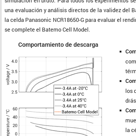
simula­ción en bruto. Para todos los experi­mentos se 
una evalua­ción y análisis directos de la validez del 
la celda Panasonic NCR18650-G para evaluar el rendi­
se complete el Batemo Cell Model.
Compor­ta­miento de descarga
Comp
comp
térm
Comp
los 
drá
Comp
mues
la c