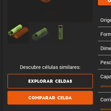
O
Orig
Form
Dime
Pes
Descubre células similares:
Capa
Explorar celdas
defini­ci
Comparar celda
Corr
defini­ci