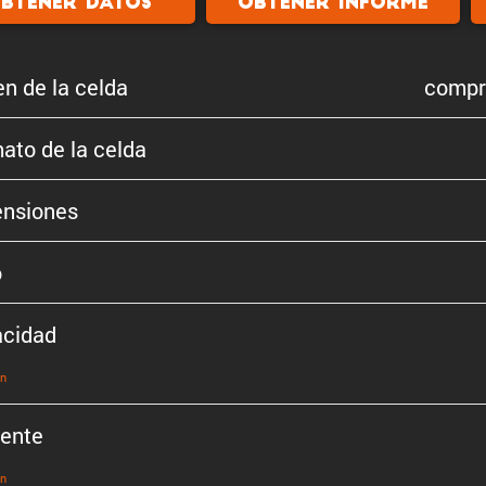
btener datos
Obtener informe
en de la celda
compra
ato de la celda
n­siones
o
cidad
ón
iente
ón