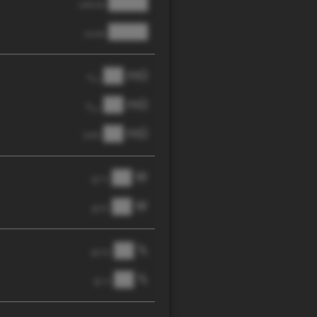
████
cathode
████
anode
██ mΩ
R
AC
██ mΩ
R
pol
██ mΩ
DCIR
██ W
@ 1C
██ W
@ 3C
██ %
@ C/2
██ %
@ 1C