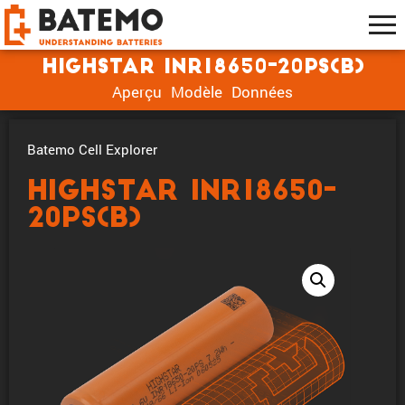
Highstar INR18650-20PS(B)
Aperçu
Modèle
Données
Batemo Cell Explorer
Highstar INR18650-
20PS(B)