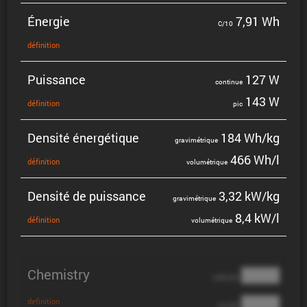
Énergie
7,91 Wh
C/10
défini­tion
Puissance
127 W
continue
143 W
défini­tion
pic
Densité énergé­tique
184 Wh/kg
gravi­mé­trique
466 Wh/l
défini­tion
volumé­trique
Densité de puissance
3,32 kW/kg
gravi­mé­trique
8,4 kW/l
défini­tion
volumé­trique
Chemistry
████
cathode
████
definition
anode