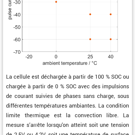
La cellule est déchargée à partir de 100 % SOC ou
chargée à partir de 0 % SOC avec des impul­sions
de courant suivies de phases sans charge, sous
diffé­rentes tempé­ra­tures ambiantes. La condi­tion
limite thermique est la convec­tion libre. La
mesure s’arrête lorsqu’on atteint soit une tension
de 2,5V ou 4,2V, soit une tempé­ra­ture de surface