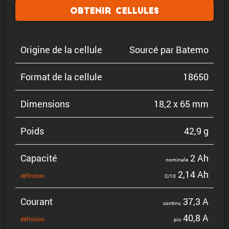
Obtenir cellules
Origine de la cellule
Sourcé par Batemo
Format de la cellule
18650
Dimen­sions
18,2 x 65 mm
Poids
42,9 g
Capacité
2 Ah
nominale
2,14 Ah
défini­tion
C/10
Courant
37,3 A
continu
40,8 A
défini­tion
pic