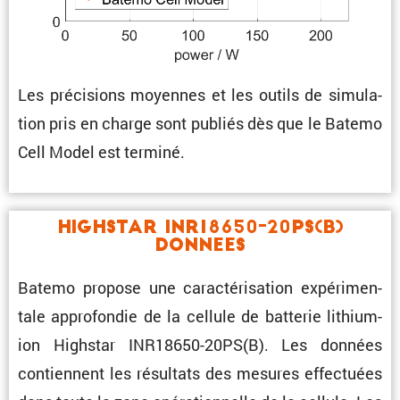
Les préci­sions moyennes et les outils de simula­
tion pris en charge sont publiés dès que le Batemo
Cell Model est terminé.
Highstar INR18650-20PS(B)
Donnees
Batemo propose une carac­té­ri­sa­tion expéri­men­
tale appro­fondie de la cellule de batterie lithium-
ion Highstar INR18650-20PS(B). Les données
contiennent les résul­tats des mesures effec­tuées