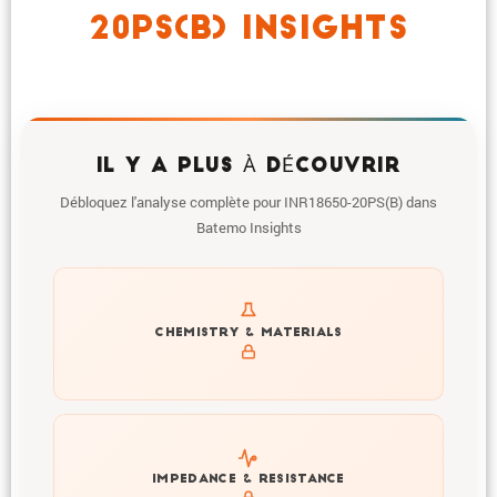
20PS(B) INSIGHTS
IL Y A PLUS À DÉCOUVRIR
Débloquez l'analyse complète pour INR18650-20PS(B) dans
Batemo Insights
Get to know active materials for the INR18650-20PS(B)
CHEMISTRY & MATERIALS
Explore impedance spectrum and DCIR (SOC, T) of
IMPEDANCE & RESISTANCE
INR18650-20PS(B)