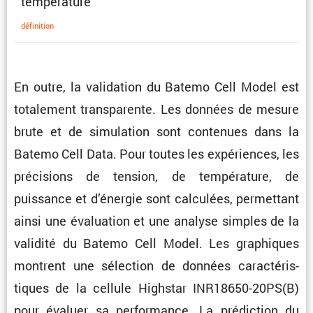
température
défini­tion
En outre, la valida­tion du Batemo Cell Model est
totale­ment trans­pa­rente. Les données de mesure
brute et de simula­tion sont conte­nues dans la
Batemo Cell Data. Pour toutes les expériences, les
préci­sions de tension, de tempé­ra­ture, de
puissance et d’énergie sont calcu­lées, permet­tant
ainsi une évalua­tion et une analyse simples de la
validité du Batemo Cell Model. Les graphiques
montrent une sélec­tion de données carac­té­ris­
tiques de la cellule Highstar INR18650-20PS(B)
pour évaluer sa perfor­mance. La prédic­tion du