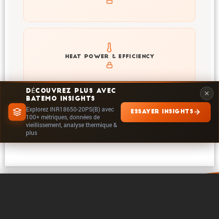
Explore heat generation and cell efficiency at different
HEAT POWER & EFFICIENCY
temperatures and powers of INR18650-20PS(B)
DÉCOUVREZ PLUS AVEC
BATEMO INSIGHTS
Explorez INR18650-20PS(B) avec
ESSAYER INSIGHTS
EXPLORER DANS INSIGHTS
100+ métriques, données de
vieillissement, analyse thermique &
plus
0 / 5
Effacer
Comparer maintenant