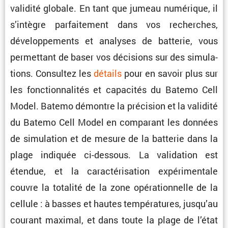
validité globale. En tant que jumeau numérique, il
s’intègre parfai­te­ment dans vos recherches,
dévelop­pe­ments et analyses de batterie, vous
permet­tant de baser vos décisions sur des simula­
tions. Consultez les
détails
pour en savoir plus sur
les fonction­na­lités et capacités du Batemo Cell
Model. Batemo démontre la préci­sion et la validité
du Batemo Cell Model en compa­rant les données
de simula­tion et de mesure de la batterie dans la
plage indiquée ci-dessous. La valida­tion est
étendue, et la carac­té­ri­sa­tion expéri­men­tale
couvre la totalité de la zone opéra­tion­nelle de la
cellule : à basses et hautes tempé­ra­tures, jusqu’au
courant maximal, et dans toute la plage de l’état