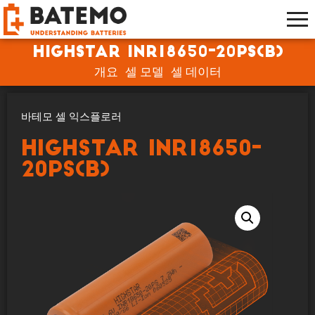
Highstar INR18650-20PS(B)
개요
셀 모델
셀 데이터
바테모 셀 익스플로러
Highstar INR18650-
20PS(B)