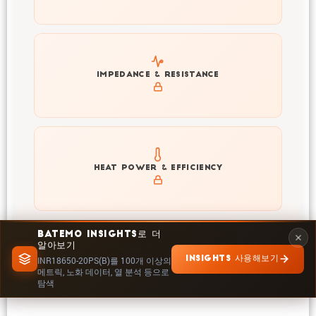
Explore impedance spectrum and DCIR (SOC, T) of
IMPEDANCE & RESISTANCE
INR18650-20PS(B)
Explore heat generation and cell efficiency at different
HEAT POWER & EFFICIENCY
temperatures and powers of INR18650-20PS(B)
BATEMO INSIGHTS로 더
알아보기
INSIGHTS에서 탐색
INSIGHTS 사용해보기
INR18650-20PS(B)를 100개 이상의
메트릭, 노화 데이터, 열 분석 등으로
탐색