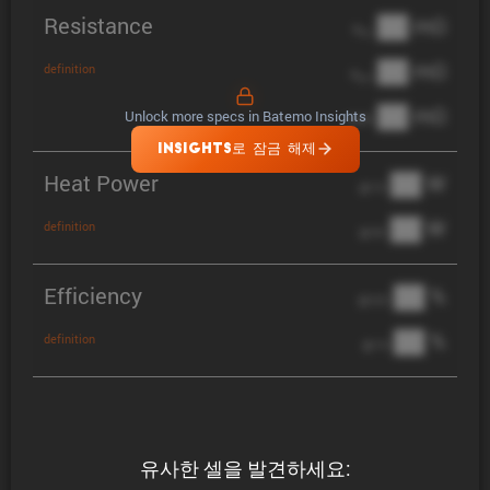
Resistance
██ mΩ
R
AC
██ mΩ
definition
R
pol
██ mΩ
Unlock more specs in Batemo Insights
DCIR
INSIGHTS로 잠금 해제
Heat Power
██ W
@ 1C
██ W
definition
@ 3C
Efficiency
██ %
@ C/2
██ %
definition
@ 1C
유사한 셀을 발견하세요: