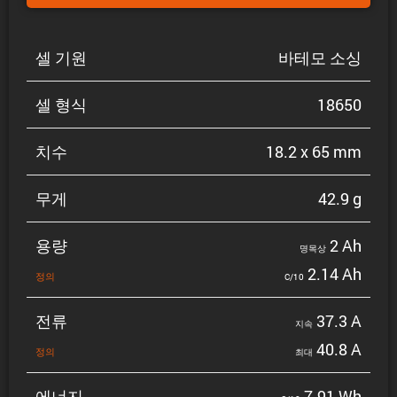
셀 기원
바테모 소싱
셀 형식
18650
치수
18.2 x 65 mm
무게
42.9 g
용량
2 Ah
명목상
2.14 Ah
정의
C/10
전류
37.3 A
지속
40.8 A
정의
최대
에너지
7.91 Wh