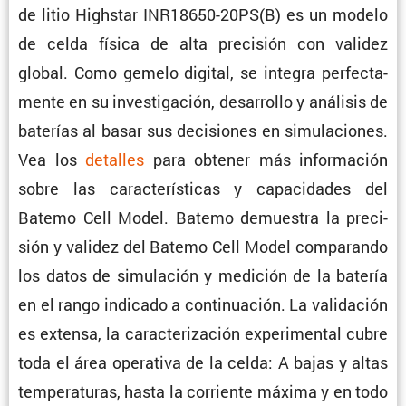
de litio Highstar INR18650-20PS(B) es un modelo
de celda física de alta preci­sión con validez
global. Como gemelo digital, se integra perfec­ta­
mente en su inves­ti­ga­ción, desarrollo y análisis de
baterías al basar sus decisiones en simula­ciones.
Vea los
detalles
para obtener más infor­ma­ción
sobre las carac­te­rís­ticas y capaci­dades del
Batemo Cell Model. Batemo demuestra la preci­
sión y validez del Batemo Cell Model compa­rando
los datos de simula­ción y medición de la batería
en el rango indicado a conti­nua­ción. La valida­ción
es extensa, la carac­te­ri­za­ción experi­mental cubre
toda el área opera­tiva de la celda: A bajas y altas
tempe­ra­turas, hasta la corriente máxima y en todo