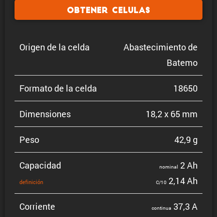
Obtener celulas
Origen de la celda
Abaste­ci­miento de
Batemo
Formato de la celda
18650
Dimen­siones
18,2 x 65 mm
Peso
42,9 g
Capacidad
2 Ah
nominal
2,14 Ah
defini­ción
C/10
Corriente
37,3 A
continua