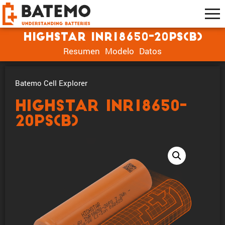
Highstar INR18650-20PS(B)
Resumen
Modelo
Datos
Batemo Cell Explorer
Highstar INR18650-
20PS(B)