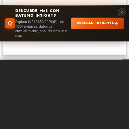
DESCUBRE MÁS CON
BATEMO INSIGHTS
Explora INR18650-20PS(B) con
PROBAR INSIGHTS
EXPLORAR EN INSIGHTS
100+ métricas, datos de
envejecimiento, análisis térmico y
más
0 / 5
Borrar
Comparar ahora
Acerca de Batemo
Contacto
Carrera profe­sional
Seguir en
Legales
Configuración de cookies