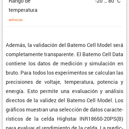
Rango de
-20 … 80 °C
temperatura
defini­ción
Además, la valida­ción del Batemo Cell Model será
comple­ta­mente trans­pa­rente. El Batemo Cell Data
contiene los datos de medición y simula­ción en
bruto. Para todos los experi­mentos se calculan las
preci­siones de voltaje, tempe­ra­tura, potencia y
energía. Esto permite una evalua­ción y análisis
directos de la validez del Batemo Cell Model. Los
gráficos muestran una selec­ción de datos carac­te­
rís­ticos de la celda Highstar INR18650-20PS(B)
para evaluar el rendi­miento de la celda. La predic­