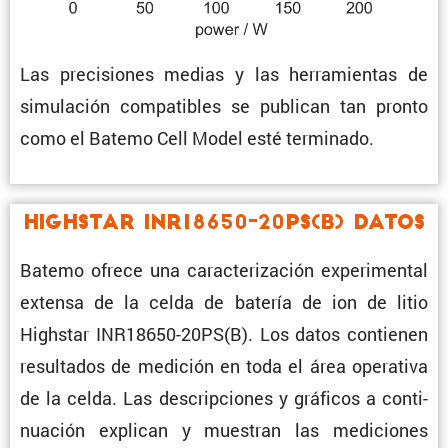
Las preci­siones medias y las herra­mientas de
simula­ción compa­ti­bles se publican tan pronto
como el Batemo Cell Model esté terminado.
Highstar INR18650-20PS(B) Datos
Batemo ofrece una carac­te­ri­za­ción experi­mental
extensa de la celda de batería de ion de litio
Highstar INR18650-20PS(B). Los datos contienen
resul­tados de medición en toda el área opera­tiva
de la celda. Las descrip­ciones y gráficos a conti­
nua­ción explican y muestran las mediciones