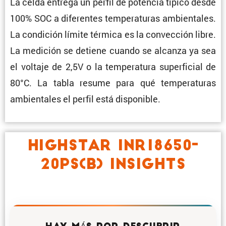
La celda entrega un perfil de potencia típico desde
100% SOC a diferentes tempe­ra­turas ambien­tales.
La condi­ción límite térmica es la convec­ción libre.
La medición se detiene cuando se alcanza ya sea
el voltaje de 2,5V o la tempe­ra­tura super­fi­cial de
80°C. La tabla resume para qué tempe­ra­turas
ambien­tales el perfil está disponible.
HIGHSTAR INR18650-
20PS(B) INSIGHTS