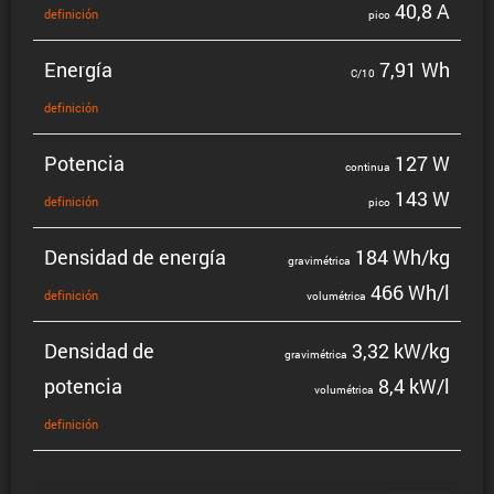
40,8 A
defini­ción
pico
Energía
7,91 Wh
C/10
defini­ción
Potencia
127 W
continua
143 W
defini­ción
pico
Densidad de energía
184 Wh/kg
gravi­mé­trica
466 Wh/l
defini­ción
volumé­trica
Densidad de
3,32 kW/kg
gravi­mé­trica
potencia
8,4 kW/l
volumé­trica
defini­ción