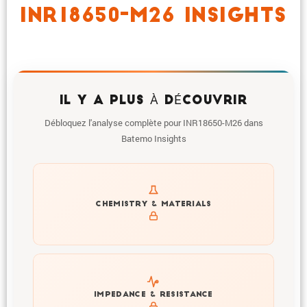
INR18650-M26 INSIGHTS
IL Y A PLUS À DÉCOUVRIR
Débloquez l'analyse complète pour INR18650-M26 dans
Batemo Insights
Get to know active materials for the INR18650-M26
CHEMISTRY & MATERIALS
Explore impedance spectrum and DCIR (SOC, T) of
IMPEDANCE & RESISTANCE
INR18650-M26