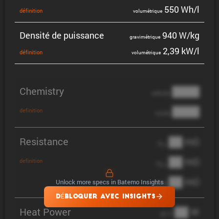
550 Wh/l
défini­tion
volumé­trique
Densité de puissance
940 W/kg
gravi­mé­trique
2,39 kW/l
défini­tion
volumé­trique
Chemistry
████
cathode
████
definition
anode
Resistance
██ mΩ
R
AC
██ mΩ
definition
R
pol
██ mΩ
Unlock more specs in Batemo Insights
DCIR
DÉBLOQUER AVEC INSIGHTS
Heat Power
██ W
@ 1C