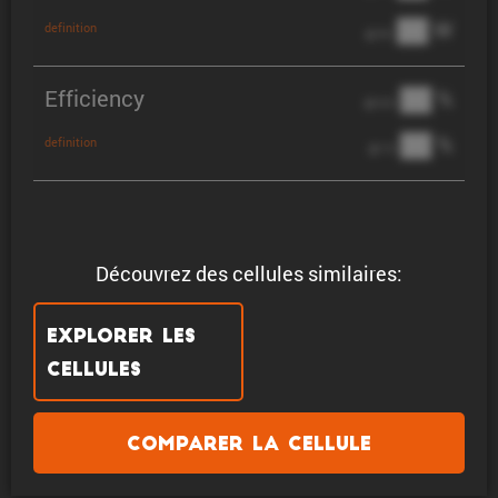
██ W
definition
@ 3C
Efficiency
██ %
@ C/2
██ %
definition
@ 1C
Découvrez des cellules similaires:
Explorer les
cellules
Comparer la cellule