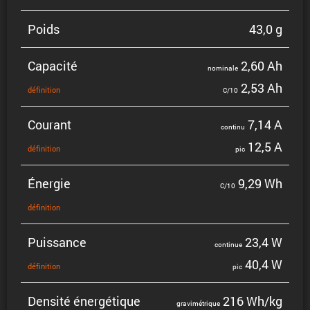
Poids
43,0 g
Capacité
2,60 Ah
nominale
2,53 Ah
défini­tion
C/10
Courant
7,14 A
continu
12,5 A
défini­tion
pic
Énergie
9,29 Wh
C/10
défini­tion
Puissance
23,4 W
continue
40,4 W
défini­tion
pic
Densité énergé­tique
216 Wh/kg
gravi­mé­trique