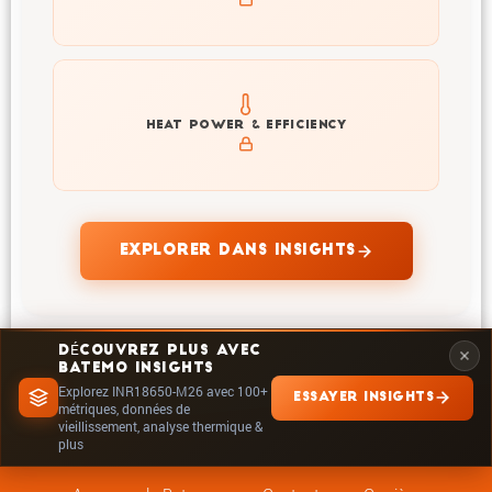
Explore heat generation and cell efficiency at different
HEAT POWER & EFFICIENCY
temperatures and powers of INR18650-M26
EXPLORER DANS INSIGHTS
DÉCOUVREZ PLUS AVEC
BATEMO INSIGHTS
Explorez INR18650-M26 avec 100+
ESSAYER INSIGHTS
métriques, données de
vieillissement, analyse thermique &
plus