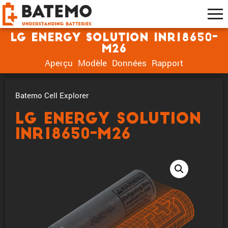
LG Energy Solution INR18650-
M26
Aperçu
Modèle
Données
Rapport
Batemo Cell Explorer
LG Energy Solution
INR18650-M26