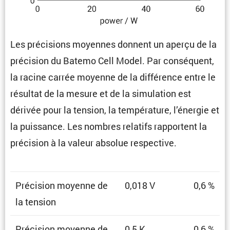
Les préci­sions moyennes donnent un aperçu de la
préci­sion du Batemo Cell Model. Par consé­quent,
la racine carrée moyenne de la diffé­rence entre le
résultat de la mesure et de la simula­tion est
dérivée pour la tension, la tempé­ra­ture, l’énergie et
la puissance. Les nombres relatifs rapportent la
préci­sion à la valeur absolue respective.
Préci­sion moyenne de
0,018 V
0,6 %
la tension
Préci­sion moyenne de
0,5 K
0,6 %