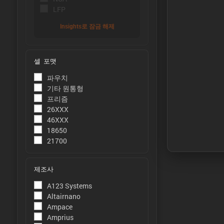
LFP
Insights로 잠금 해제
셀 포맷
ýÜ®Ùƒë:
파우치
용량은 주변
기타 원통형
정합니다.
프리즘
26XXX
ýùÉÙäêýºÇ
46XXX
에너지는 주
18650
21700
측정합니다
ýä▒ÙèÑ:
제조사
피크 전력은
A123 Systems
ýáäÙÑÿ:
Altairnano
Ampace
피크 전류는
Amprius