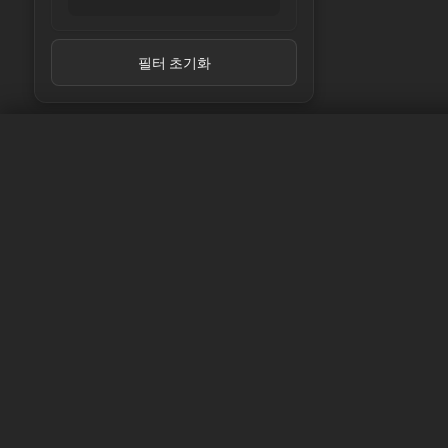
LG Chem
LG Energy Solution
Linkdata
필터 초기화
Lishen
LithiumWerks
Lithplus
Melasta
Molicel
muRata
Nitecore
Panasonic
셀이 누락되었나요?
REAL-CELL
REPT
Samsung
걱정하지 마세요, 알려주세요!
Sanyo
SAPB
최대한 빨리 바테모 셀 익스플로러에 귀하의 셀을 등
SINC
도록 최선을 다하겠습니다.
sinowatt
SKI
Sunpower
셀 요청하기
SVOLT
Tenpower