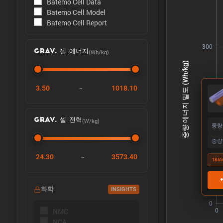
Batemo Cell Data
Batemo Cell Model
Batemo Cell Report
(Wh/kg)
GRAV. 셀 에너지
3.50
1018.10
~
(W/kg)
GRAV. 셀 전력
중량
중량
24.30
3573.40
~
1865
화학
INSIGHTS
NMC
NCA