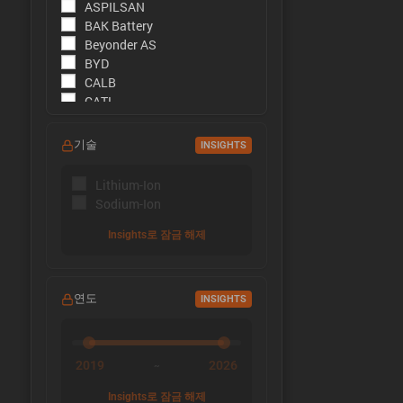
ASPILSAN
BAK Battery
Beyonder AS
BYD
CALB
CATL
CBAK
CHAM
기술
INSIGHTS
DMEGC
EFEST
Lithium-Ion
EVE Energy
Sodium-Ion
EVE Power
Far East Battery (FEB)
Insights로 잠금 해제
Farasis
Goldencell
Gotion
연도
INSIGHTS
Great Power
Highstar
HiNa Battery
HohmTech
2019
2026
~
Innolith
Insights로 잠금 해제