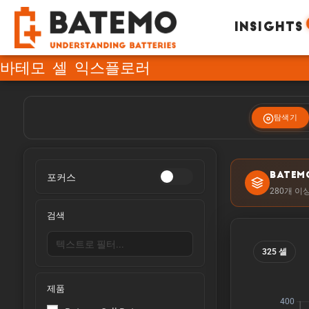
INSIGHTS
바테모 셀 익스플로러
탐색기
포커스
BATEM
280개 이
검색
325 셀
제품