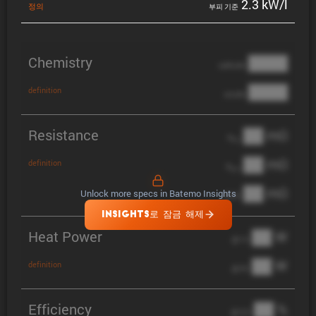
2.3 kW/l
정의
부피 기준
Chemistry
████
cathode
████
definition
anode
Resistance
██ mΩ
R
AC
██ mΩ
definition
R
pol
██ mΩ
Unlock more specs in Batemo Insights
DCIR
INSIGHTS로 잠금 해제
Heat Power
██ W
@ 1C
██ W
definition
@ 3C
Efficiency
██ %
@ C/2