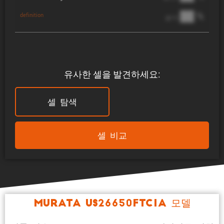
██ %
definition
@ 1C
유사한 셀을 발견하세요:
셀 탐색
셀 비교
muRata US26650FTC1A 모델