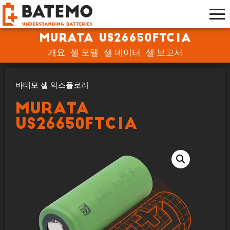
muRata US26650FTC1A
개요
셀 모델
셀 데이터
셀 보고서
바테모 셀 익스플로러
muRata
US26650FTC1A