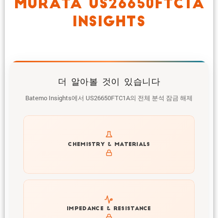
MURATA US26650FTC1A
INSIGHTS
더 알아볼 것이 있습니다
Batemo Insights에서 US26650FTC1A의 전체 분석 잠금 해제
Get to know active materials for the US26650FTC1A
CHEMISTRY & MATERIALS
Explore impedance spectrum and DCIR (SOC, T) of
IMPEDANCE & RESISTANCE
US26650FTC1A