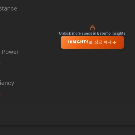
stance
n
Unlock more specs in Batemo Insights
INSIGHTS로 잠금 해제
 Power
n
ciency
n