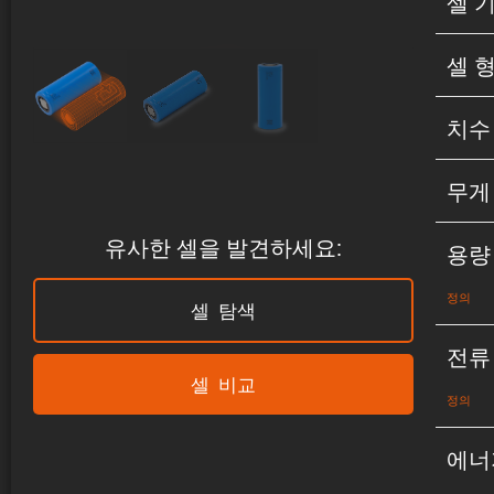
셀 
셀 
치수
무게
유사한 셀을 발견하세요:
용량
정의
셀 탐색
전류
셀 비교
정의
에너