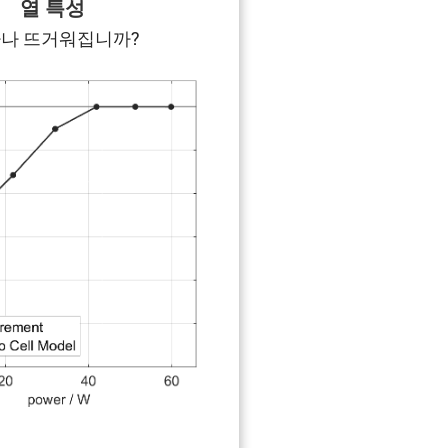
열 특성
나 뜨거워집니까?