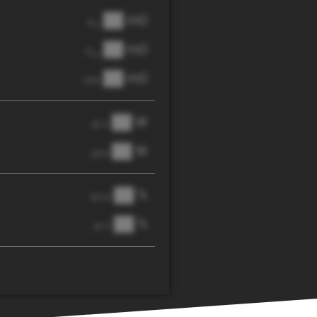
██ mΩ
R
AC
██ mΩ
R
pol
██ mΩ
DCIR
██ W
@ 1C
██ W
@ 3C
██ %
@ C/2
██ %
@ 1C