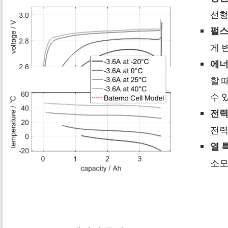
선형
펄스
게 
에너
할 
수 
전력
전력
열 
소모