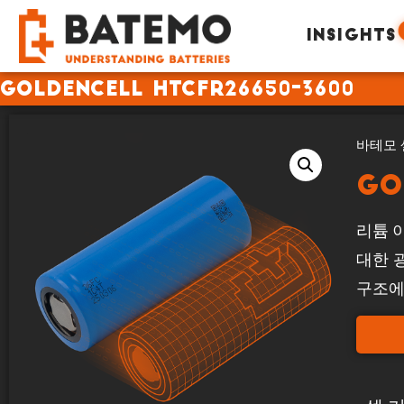
INSIGHTS
Goldencell HTCFR26650-3600
바테모 
Go
리튬 이
대한 
구조에