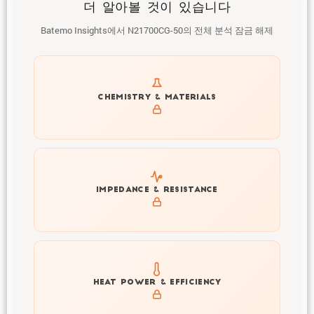
더 알아볼 것이 있습니다
Batemo Insights에서 N21700CG-50의 전체 분석 잠금 해제
Get to know active materials for the N21700CG-50
CHEMISTRY & MATERIALS
Explore impedance spectrum and DCIR (SOC, T) of
IMPEDANCE & RESISTANCE
N21700CG-50
Explore heat generation and cell efficiency at different
HEAT POWER & EFFICIENCY
temperatures and powers of N21700CG-50