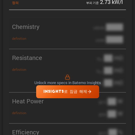
2.73 kW/l
정의
부피 기준
Chemistry
████
cathode
████
definition
anode
Resistance
██ mΩ
R
AC
██ mΩ
definition
R
pol
██ mΩ
Unlock more specs in Batemo Insights
DCIR
INSIGHTS로 잠금 해제
Heat Power
██ W
@ 1C
██ W
definition
@ 3C
Efficiency
██ %
@ C/2