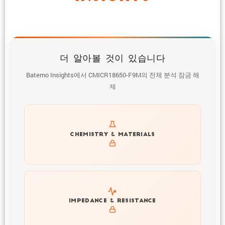
더 알아볼 것이 있습니다
Batemo Insights에서 CMICR18650-F9M의 전체 분석 잠금 해
제
Get to know active materials for the CMICR18650-F9M
CHEMISTRY & MATERIALS
Explore impedance spectrum and DCIR (SOC, T) of
IMPEDANCE & RESISTANCE
CMICR18650-F9M