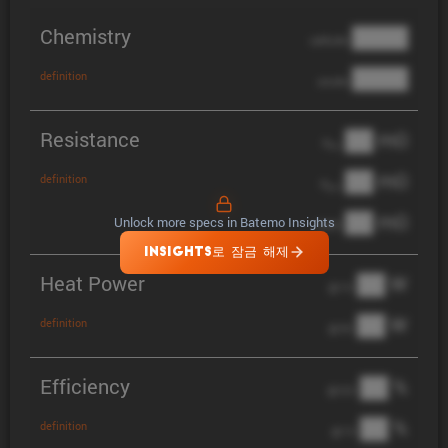
Chemistry
████
cathode
████
definition
anode
Resistance
██ mΩ
R
AC
██ mΩ
definition
R
pol
██ mΩ
Unlock more specs in Batemo Insights
DCIR
INSIGHTS로 잠금 해제
Heat Power
██ W
@ 1C
██ W
definition
@ 3C
Efficiency
██ %
@ C/2
██ %
definition
@ 1C