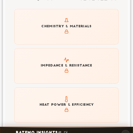
Get to know active materials for the INR18650-20P
CHEMISTRY & MATERIALS
Explore impedance spectrum and DCIR (SOC, T) of
IMPEDANCE & RESISTANCE
INR18650-20P
Explore heat generation and cell efficiency at different
HEAT POWER & EFFICIENCY
temperatures and powers of INR18650-20P
BATEMO INSIGHTS로 더