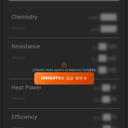
Chemistry
████
cathode
████
definition
anode
Resistance
██ mΩ
R
AC
██ mΩ
definition
R
pol
██ mΩ
Unlock more specs in Batemo Insights
DCIR
INSIGHTS로 잠금 해제
Heat Power
██ W
@ 1C
██ W
definition
@ 3C
Efficiency
██ %
@ C/2
definition