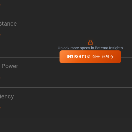
n
stance
n
Unlock more specs in Batemo Insights
INSIGHTS로 잠금 해제
 Power
n
ciency
n