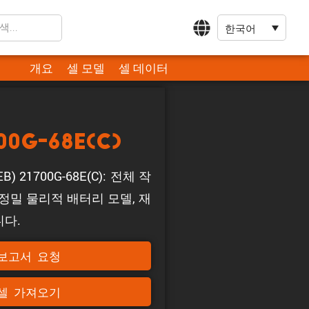
한국어
개요
셀 모델
셀 데이터
00G-68E(C)
) 21700G-68E(C): 전체 작
정밀 물리적 배터리 모델, 재
니다.
보고서 요청
셀 가져오기