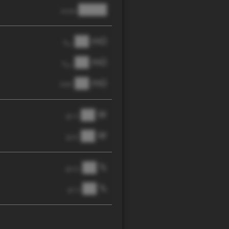
████
anode
██ mΩ
R
AC
██ mΩ
R
pol
██ mΩ
DCIR
██ W
@ 1C
██ W
@ 3C
██ %
@ C/2
██ %
@ 1C