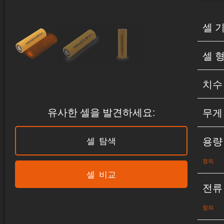
셀 
셀 
치수
유사한 셀을 발견하세요:
무게
용량
셀 탐색
정의
셀 비교
전류
정의