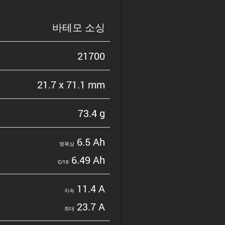
바테모 소싱
21700
21.7 x 71.1 mm
73.4 g
6.5 Ah
명목상
6.49 Ah
C/10
11.4 A
지속
23.7 A
최대