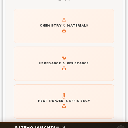
Get to know active materials for the IMP21.3590120-
CHEMISTRY & MATERIALS
212Ah
Explore impedance spectrum and DCIR (SOC, T) of
IMPEDANCE & RESISTANCE
IMP21.3590120-212Ah
Explore heat generation and cell efficiency at different
HEAT POWER & EFFICIENCY
temperatures and powers of IMP21.3590120-212Ah