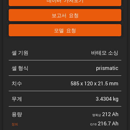
데이터 가져오기
보고서 요청
모델 요청
셀 기원
바테모 소싱
셀 형식
prismatic
치수
585 x 120 x 21.5 mm
무게
3.4304 kg
용량
212 Ah
명목상
216.7 Ah
정의
C/10