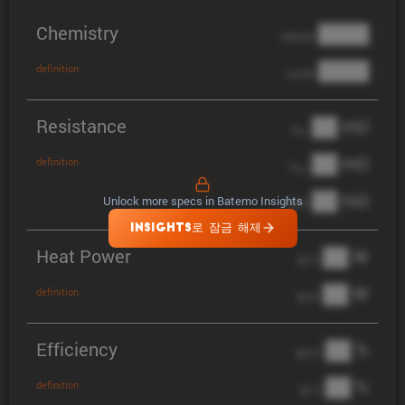
Chemistry
████
cathode
████
definition
anode
Resistance
██ mΩ
R
AC
██ mΩ
definition
R
pol
██ mΩ
Unlock more specs in Batemo Insights
DCIR
INSIGHTS로 잠금 해제
Heat Power
██ W
@ 1C
██ W
definition
@ 3C
Efficiency
██ %
@ C/2
██ %
definition
@ 1C