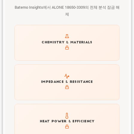
Batemo Insights에서 ALONE 18650-3309의 전체 분석 잠금 해
제
Get to know active materials for the ALONE 18650-
CHEMISTRY & MATERIALS
3309
Explore impedance spectrum and DCIR (SOC, T) of
IMPEDANCE & RESISTANCE
ALONE 18650-3309
Explore heat generation and cell efficiency at different
HEAT POWER & EFFICIENCY
temperatures and powers of ALONE 18650-3309