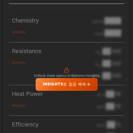
Chemistry
████
cathode
████
definition
anode
Resistance
██ mΩ
R
AC
██ mΩ
definition
R
pol
██ mΩ
Unlock more specs in Batemo Insights
DCIR
INSIGHTS로 잠금 해제
Heat Power
██ W
@ 1C
██ W
definition
@ 3C
Efficiency
██ %
@ C/2