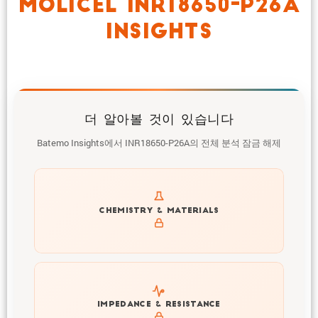
MOLICEL INR18650-P26A
INSIGHTS
더 알아볼 것이 있습니다
Batemo Insights에서 INR18650-P26A의 전체 분석 잠금 해제
Get to know active materials for the INR18650-P26A
CHEMISTRY & MATERIALS
Explore impedance spectrum and DCIR (SOC, T) of
IMPEDANCE & RESISTANCE
INR18650-P26A