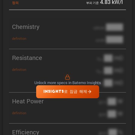
4.83 kW/l
정의
부피 기준
Chemistry
████
cathode
████
definition
anode
Resistance
██ mΩ
R
AC
██ mΩ
definition
R
pol
██ mΩ
Unlock more specs in Batemo Insights
DCIR
INSIGHTS로 잠금 해제
Heat Power
██ W
@ 1C
██ W
definition
@ 3C
Efficiency
██ %
@ C/2