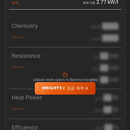
2.77 kW/l
정의
부피 기준
Chemistry
████
cathode
████
definition
anode
Resistance
██ mΩ
R
AC
██ mΩ
definition
R
pol
██ mΩ
Unlock more specs in Batemo Insights
DCIR
INSIGHTS로 잠금 해제
Heat Power
██ W
@ 1C
██ W
definition
@ 3C
Efficiency
██ %
@ C/2