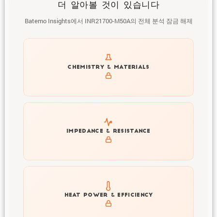
더 알아볼 것이 있습니다
Batemo Insights에서 INR21700-M50A의 전체 분석 잠금 해제
Get to know active materials for the INR21700-M50A
CHEMISTRY & MATERIALS
Explore impedance spectrum and DCIR (SOC, T) of
IMPEDANCE & RESISTANCE
INR21700-M50A
Explore heat generation and cell efficiency at different
HEAT POWER & EFFICIENCY
temperatures and powers of INR21700-M50A