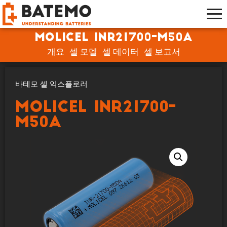
Molicel INR21700-M50A
개요
셀 모델
셀 데이터
셀 보고서
바테모 셀 익스플로러
Molicel INR21700-
M50A