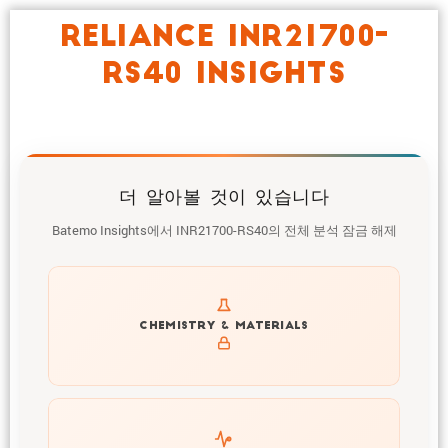
RELIANCE INR21700-
RS40 INSIGHTS
더 알아볼 것이 있습니다
Batemo Insights에서 INR21700-RS40의 전체 분석 잠금 해제
Get to know active materials for the INR21700-RS40
CHEMISTRY & MATERIALS