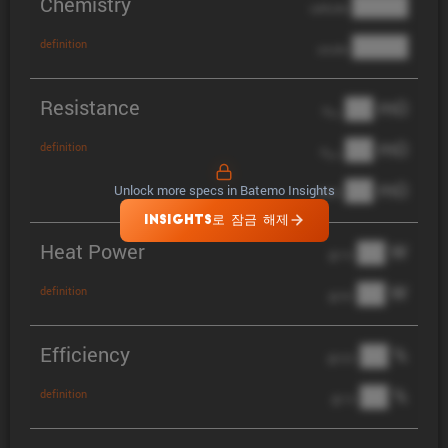
Chemistry
████
cathode
████
definition
anode
Resistance
██ mΩ
R
AC
██ mΩ
definition
R
pol
██ mΩ
Unlock more specs in Batemo Insights
DCIR
INSIGHTS로 잠금 해제
Heat Power
██ W
@ 1C
██ W
definition
@ 3C
Efficiency
██ %
@ C/2
██ %
definition
@ 1C