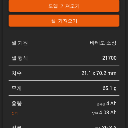
모델 가져오기
셀 가져오기
셀 기원
바테모 소싱
셀 형식
21700
치수
21.1 x 70.2 mm
무게
65.1 g
용량
4 Ah
명목상
4.03 Ah
정의
C/10
전류
36.8 A