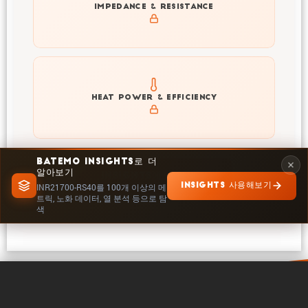
Explore impedance spectrum and DCIR (SOC, T) of
IMPEDANCE & RESISTANCE
INR21700-RS40
Explore heat generation and cell efficiency at different
HEAT POWER & EFFICIENCY
temperatures and powers of INR21700-RS40
BATEMO INSIGHTS로 더
알아보기
INSIGHTS에서 탐색
INSIGHTS 사용해보기
INR21700-RS40를 100개 이상의 메
트릭, 노화 데이터, 열 분석 등으로 탐
색
0 / 5
지우기
지금 비교