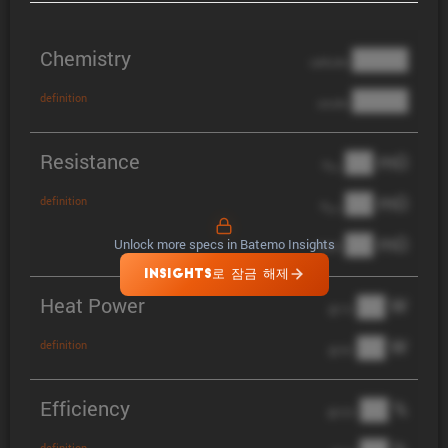
Chemistry
████
cathode
████
definition
anode
Resistance
██ mΩ
R
AC
██ mΩ
definition
R
pol
██ mΩ
Unlock more specs in Batemo Insights
DCIR
INSIGHTS로 잠금 해제
Heat Power
██ W
@ 1C
██ W
definition
@ 3C
Efficiency
██ %
@ C/2
definition