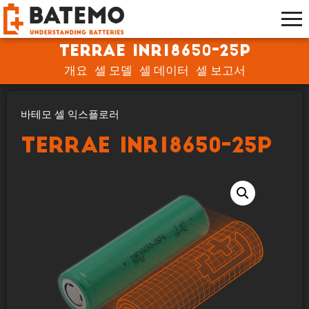
TerraE INR18650-25P
개요
셀 모델
셀 데이터
셀 보고서
바테모 셀 익스플로러
TerraE INR18650-25P