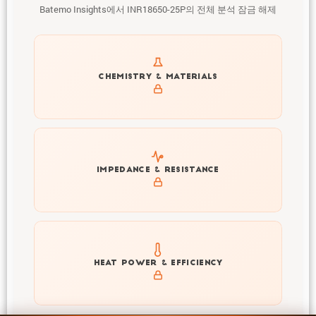
Batemo Insights에서 INR18650-25P의 전체 분석 잠금 해제
Get to know active materials for the INR18650-25P
CHEMISTRY & MATERIALS
Explore impedance spectrum and DCIR (SOC, T) of
IMPEDANCE & RESISTANCE
INR18650-25P
Explore heat generation and cell efficiency at different
HEAT POWER & EFFICIENCY
temperatures and powers of INR18650-25P