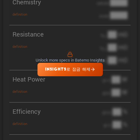
Chemistry
████
cathode
████
definition
anode
Resistance
██ mΩ
R
AC
██ mΩ
definition
R
pol
██ mΩ
Unlock more specs in Batemo Insights
DCIR
INSIGHTS로 잠금 해제
Heat Power
██ W
@ 1C
██ W
definition
@ 3C
Efficiency
██ %
@ C/2
██ %
definition
@ 1C