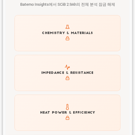
Batemo Insights에서 SCiB 2.9Ah의 전체 분석 잠금 해제
Get to know active materials for the SCiB 2.9Ah
CHEMISTRY & MATERIALS
Explore impedance spectrum and DCIR (SOC, T) of SCiB
IMPEDANCE & RESISTANCE
2.9Ah
Explore heat generation and cell efficiency at different
HEAT POWER & EFFICIENCY
temperatures and powers of SCiB 2.9Ah