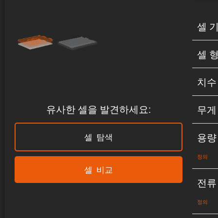
셀 
셀 
치수
유사한 셀을 발견하세요:
무게
용량
셀 탐색
정의
셀 비교
전류
정의