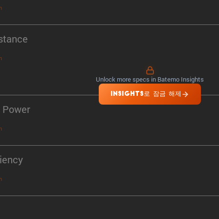
n
stance
n
Unlock more specs in Batemo Insights
INSIGHTS로 잠금 해제
 Power
n
ciency
n