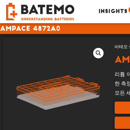
INSIGHTS
Ampace 4872A0
바테모 
Am
리튬 이
한 측
모든 