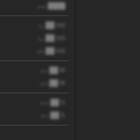
████
anode
██ mΩ
R
AC
██ mΩ
R
pol
██ mΩ
DCIR
██ W
@ 1C
██ W
@ 3C
██ %
@ C/2
██ %
@ 1C