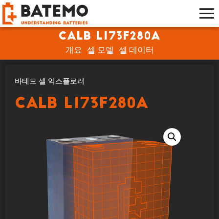
CALB L173F280A
개요
셀 모델
셀 데이터
바테모 셀 익스플로러
CALB L173F280A