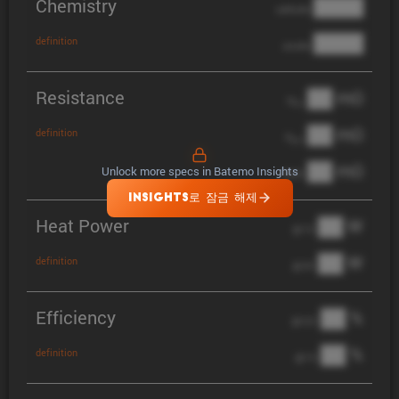
Chemistry
████
cathode
████
definition
anode
Resistance
██ mΩ
R
AC
██ mΩ
definition
R
pol
██ mΩ
Unlock more specs in Batemo Insights
DCIR
INSIGHTS로 잠금 해제
Heat Power
██ W
@ 1C
██ W
definition
@ 3C
Efficiency
██ %
@ C/2
██ %
definition
@ 1C