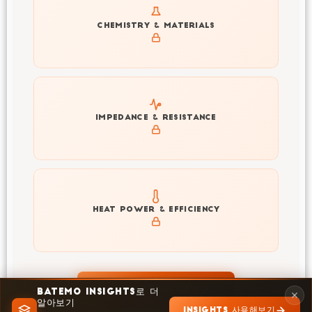
Get to know active materials for the L173F280A
CHEMISTRY & MATERIALS
Explore impedance spectrum and DCIR (SOC, T) of
IMPEDANCE & RESISTANCE
L173F280A
Explore heat generation and cell efficiency at different
HEAT POWER & EFFICIENCY
temperatures and powers of L173F280A
INSIGHTS에서 탐색
BATEMO INSIGHTS로 더
알아보기
INSIGHTS 사용해보기