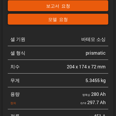
보고서 요청
모델 요청
셀 기원
바테모 소싱
셀 형식
prismatic
치수
204 x 174 x 72 mm
무게
5.3455 kg
용량
280 Ah
명목상
297.7 Ah
정의
C/10
전류
451 A