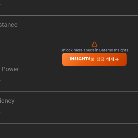
n
stance
n
Unlock more specs in Batemo Insights
INSIGHTS로 잠금 해제
 Power
n
ciency
n