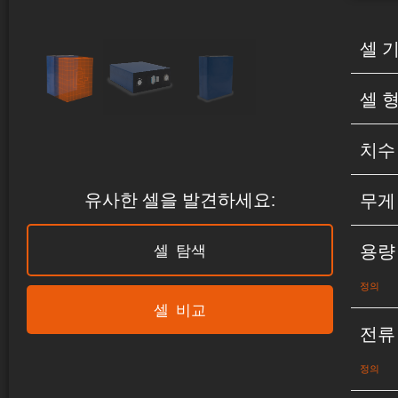
셀 
셀 
치수
유사한 셀을 발견하세요:
무게
용량
셀 탐색
정의
셀 비교
전류
정의