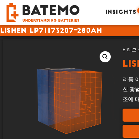
INSIGHTS
Lishen LP71173207-280Ah
바테모 
Li
리튬 이
한 광
조에 