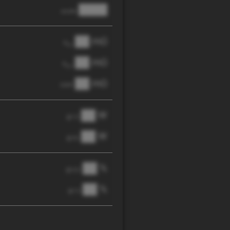
████
anode
██ mΩ
R
AC
██ mΩ
R
pol
██ mΩ
DCIR
██ W
@ 1C
██ W
@ 3C
██ %
@ C/2
██ %
@ 1C