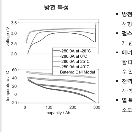
방전 특성
방전
선형
펄스
게 
에너
할 
수 
전력
전력
열 
소모