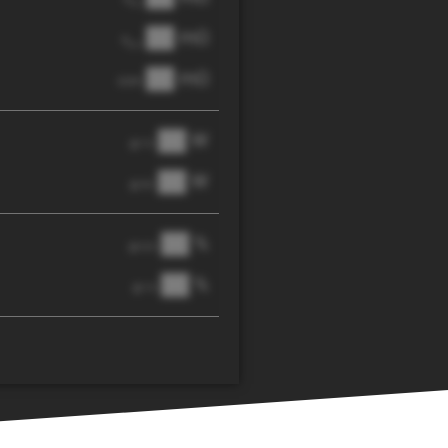
AC
██ mΩ
R
pol
██ mΩ
DCIR
██ W
@ 1C
██ W
@ 3C
██ %
@ C/2
██ %
@ 1C