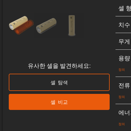
셀 
치수
무게
용량
유사한 셀을 발견하세요:
정의
셀 탐색
전류
정의
셀 비교
에너
정의