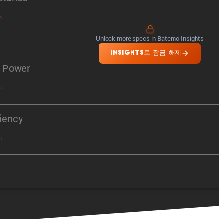
n
Unlock more specs in Batemo Insights
INSIGHTS로 잠금 해제
 Power
n
ciency
n