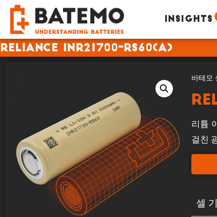
INSIGHTS
Reliance INR21700-RS60(A)
바테모 
Re
리튬 이
걸친 
셀 