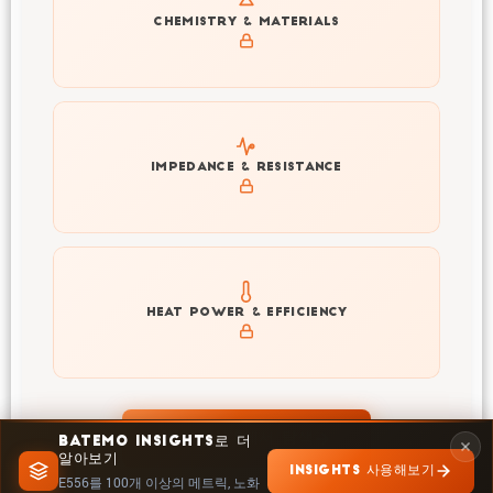
Get to know active materials for the E556
CHEMISTRY & MATERIALS
Explore impedance spectrum and DCIR (SOC, T) of
IMPEDANCE & RESISTANCE
E556
Explore heat generation and cell efficiency at different
HEAT POWER & EFFICIENCY
temperatures and powers of E556
INSIGHTS에서 탐색
BATEMO INSIGHTS로 더
알아보기
INSIGHTS 사용해보기
E556를 100개 이상의 메트릭, 노화