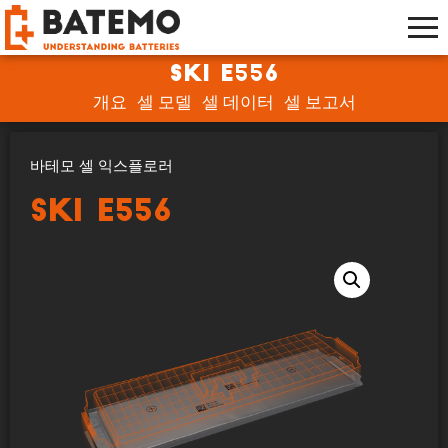
SKI E556
개요
셀 모델
셀 데이터
셀 보고서
바테모 셀 익스플로러
SKI E556