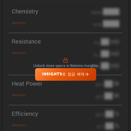
Chemistry
████
cathode
████
definition
anode
Resistance
██ mΩ
R
AC
██ mΩ
definition
R
pol
██ mΩ
Unlock more specs in Batemo Insights
DCIR
INSIGHTS로 잠금 해제
Heat Power
██ W
@ 1C
██ W
definition
@ 3C
Efficiency
██ %
@ C/2
██ %
definition
@ 1C