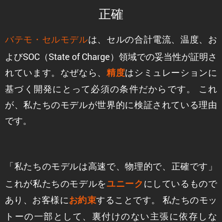
正確
は、セルの合計電流、温度、お
バテモ・セルモデル
よびSOC（State of Charge）領域での妥当性が証明さ
れています。なぜなら、
はシミュレーションに
精度
基づく開発にとって必須の条件だからです。 これ
が、私たちのモデルが世界的に検証されている理由
です。
「私たちのモデルは
で、
で、
です」
高速
物理的
正確
これが私たちのモデルを
にしているもので
ユニーク
あり、お客様に
することです。 私たちのモッ
お約束
トーの一部として、裏付けのない主張に依存しな