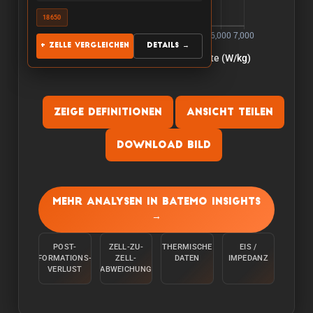
18650
+ Zelle vergleichen
Details →
Zeige Definitionen
Ansicht teilen
Download Bild
Kapazitaet:
Die Kapazitaet wird gemessen, indem die Zelle
Mehr Analysen in Batemo Insights
bei einer Raumtemperatur von 25°C von 100 %
→
mit einem konstanten Strom C/10 entladen wird,
bis die untere Spannungsgrenze erreicht ist.
POST-
ZELL-ZU-
THERMISCHE
EIS /
FORMATIONS-
ZELL-
DATEN
IMPEDANZ
Energie:
VERLUST
ABWEICHUNG
Die Energie wird gemessen, indem die Zelle bei
einer Umgebungstemperatur von 25°C von 100