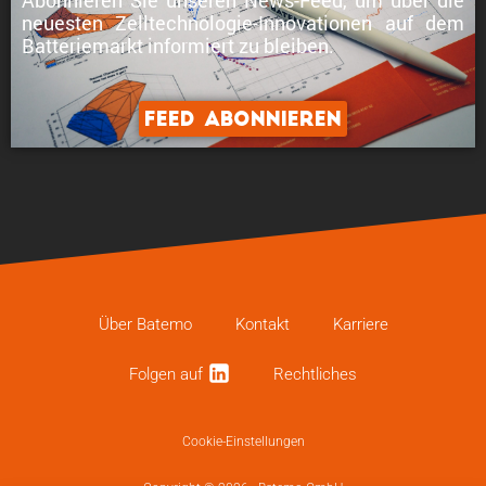
neuesten Zelltechnologie-Innovationen
auf dem
Batteriemarkt informiert zu bleiben.
Feed abonnieren
Über Batemo
Kontakt
Karriere
Folgen auf
Recht­li­ches
Cookie-Einstellungen