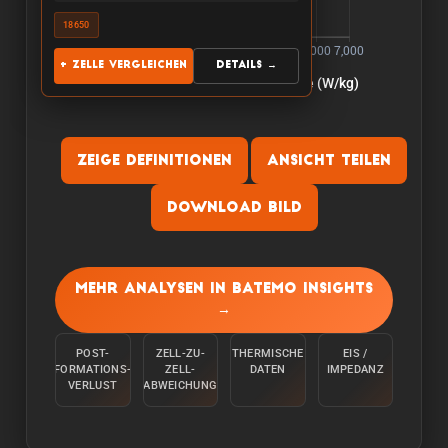
18650
+ Zelle vergleichen
Details →
Zeige Definitionen
Ansicht teilen
Download Bild
Kapazitaet:
Die Kapazitaet wird gemessen, indem die Zelle
Mehr Analysen in Batemo Insights
bei einer Raumtemperatur von 25°C von 100 %
→
mit einem konstanten Strom C/10 entladen wird,
bis die untere Spannungsgrenze erreicht ist.
POST-
ZELL-ZU-
THERMISCHE
EIS /
FORMATIONS-
ZELL-
DATEN
IMPEDANZ
Energie:
VERLUST
ABWEICHUNG
Die Energie wird gemessen, indem die Zelle bei
einer Umgebungstemperatur von 25°C von 100