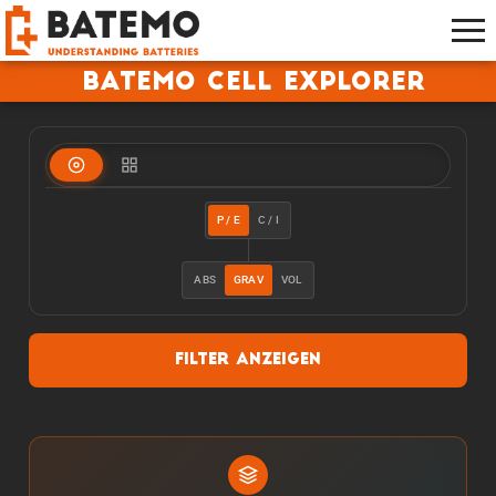
Batemo Cell Explorer
P / E
C / I
ABS
GRAV
VOL
Filter anzeigen