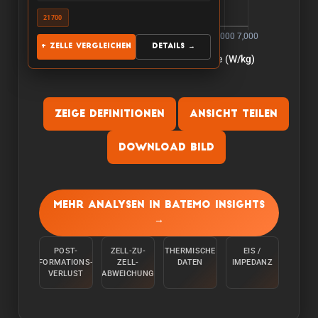
21700
+ Zelle vergleichen
Details →
Zeige Definitionen
Ansicht teilen
Download Bild
Kapazitaet:
Die Kapazitaet wird gemessen, indem die Zelle
Mehr Analysen in Batemo Insights
bei einer Raumtemperatur von 25°C von 100 %
→
mit einem konstanten Strom C/10 entladen wird,
bis die untere Spannungsgrenze erreicht ist.
POST-
ZELL-ZU-
THERMISCHE
EIS /
FORMATIONS-
ZELL-
DATEN
IMPEDANZ
Energie:
VERLUST
ABWEICHUNG
Die Energie wird gemessen, indem die Zelle bei
einer Umgebungstemperatur von 25°C von 100