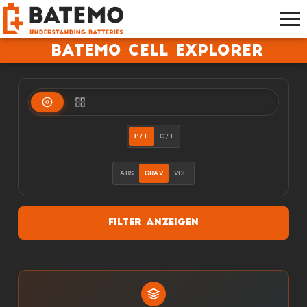
Batemo Cell Explorer
P / E
C / I
ABS
GRAV
VOL
Filter anzeigen