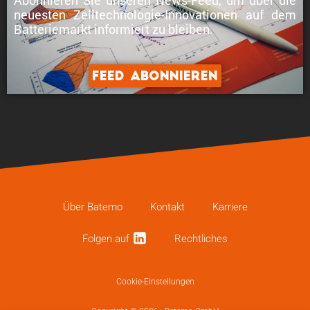
neuesten Zelltechnologie-Innovationen
auf dem
Batteriemarkt informiert zu bleiben.
Feed abonnieren
Über Batemo
Kontakt
Karriere
Folgen auf
Recht­li­ches
Cookie-Einstellungen