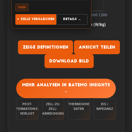
18650
+ Zelle vergleichen
Details →
Zeige Definitionen
Ansicht teilen
Download Bild
Kapazitaet:
Die Kapazitaet wird gemessen, indem die Zelle
Mehr Analysen in Batemo Insights
bei einer Raumtemperatur von 25°C von 100 %
→
mit einem konstanten Strom C/10 entladen wird,
bis die untere Spannungsgrenze erreicht ist.
POST-
ZELL-ZU-
THERMISCHE
EIS /
FORMATIONS-
ZELL-
DATEN
IMPEDANZ
Energie:
VERLUST
ABWEICHUNG
Die Energie wird gemessen, indem die Zelle bei
einer Umgebungstemperatur von 25°C von 100