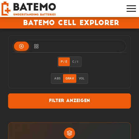
Batemo Cell Explorer
P / E
C / I
ABS
GRAV
VOL
Filter anzeigen