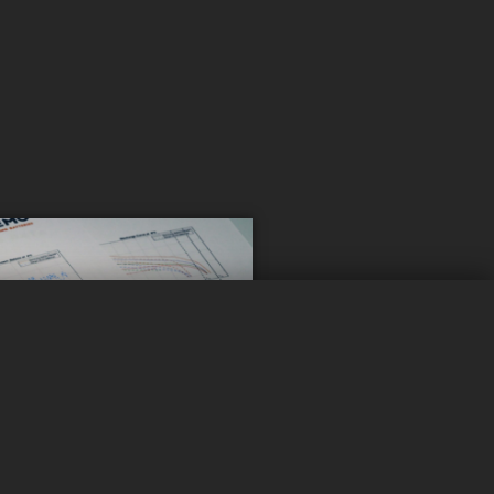
nformiert
0 / 5
Leeren
Jetzt vergleichen
n?
dates!
ed, um über
die neuesten
uf dem Batteriemarkt
eiben.