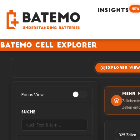
NEW
INSIGHTS
Batemo Cell Explorer
EXPLORER VIE
Focus View
MEHR M
Zellchemie
Zellen ent
SUCHE
325 Zellen