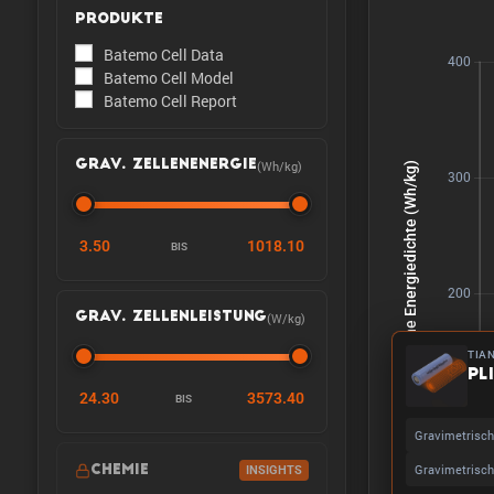
PRODUKTE
Batemo Cell Data
Batemo Cell Model
Batemo Cell Report
(Wh/kg)
GRAV. ZELLENENERGIE
3.50
1018.10
BIS
(W/kg)
GRAV. ZELLENLEISTUNG
TIA
PL
24.30
3573.40
BIS
Gravimetrisch
Gravimetrisch
CHEMIE
INSIGHTS