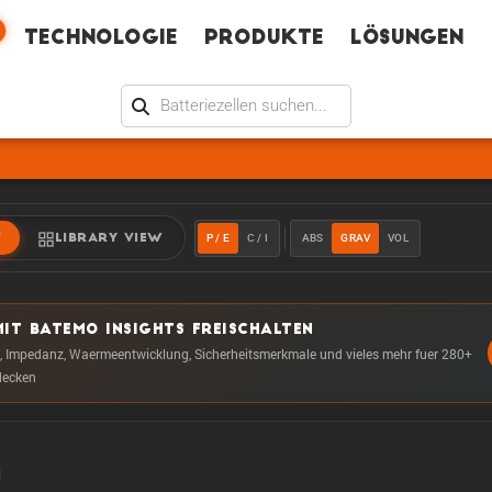
Technologie
Produkte
Lösungen
P / E
C / I
ABS
GRAV
VOL
W
LIBRARY VIEW
IT BATEMO INSIGHTS FREISCHALTEN
, Impedanz, Waermeentwicklung, Sicherheitsmerkmale und vieles mehr fuer 280+
decken