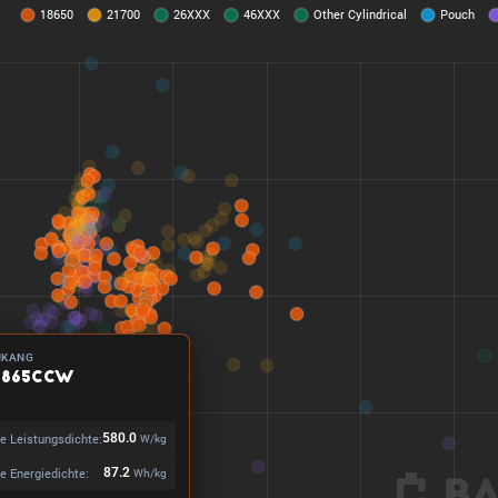
NKANG
1865CCW
e Leistungsdichte:
580.0
W/kg
e Energiedichte:
87.2
Wh/kg