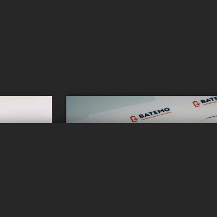
lle?
Möchten Sie i
bleibe
Erhalten Sie Up
hnell wie
Abonnieren Sie unseren News-Fe
gen.
Zelltechnologie-Innovationen
a
informiert zu bl