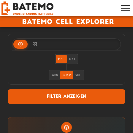
Batemo Cell Explorer
P / E
C / I
ABS
GRAV
VOL
Filter anzeigen