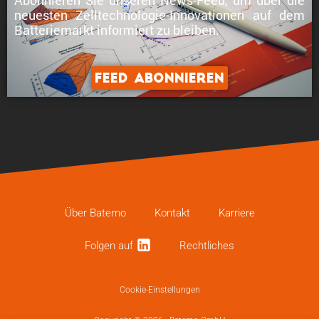
neuesten Zelltechnologie-Innovationen
auf dem
Batteriemarkt informiert zu bleiben.
Feed abonnieren
Über Batemo
Kontakt
Karriere
Folgen auf
Recht­li­ches
Cookie-Einstellungen