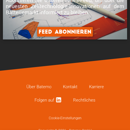
neuesten Zelltechnologie-Innovationen
auf dem
Batteriemarkt informiert zu bleiben.
Feed abonnieren
Über Batemo
Kontakt
Karriere
Folgen auf
Recht­li­ches
Cookie-Einstellungen