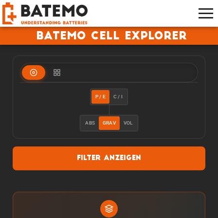
Batemo Cell Explorer
P / E
C / I
ABS
GRAV
VOL
Filter anzeigen