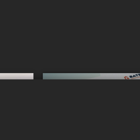
Vous voulez
l ?
inform
Obtenez des mises 
r !
Abonnez-vous à notre flux d'actual
llule dans