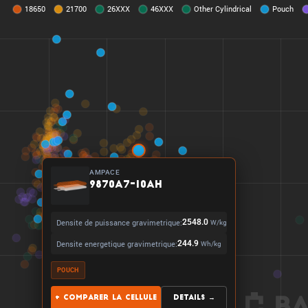
AMPACE
9870A7-10Ah
Densite de puissance gravimetrique:
2548.0
W/kg
Densite energetique gravimetrique:
244.9
Wh/kg
POUCH
+ Comparer la cellule
Details →