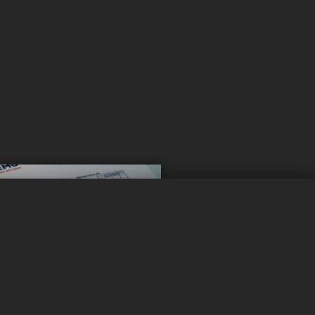
0 / 5
Effacer
Comparer maintenant
 rester
é ?
à jour !
ités pour rester informé