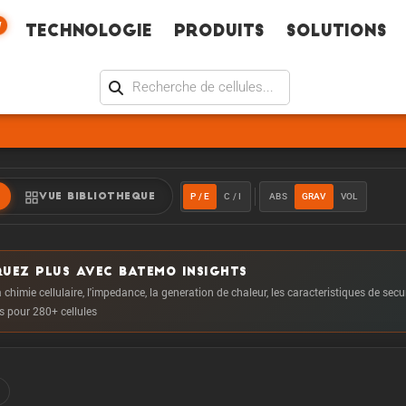
W
Technologie
Produits
Solutions
P / E
C / I
ABS
GRAV
VOL
VUE BIBLIOTHEQUE
UEZ PLUS AVEC BATEMO INSIGHTS
 chimie cellulaire, l'impedance, la generation de chaleur, les caracteristiques de secu
us pour 280+ cellules