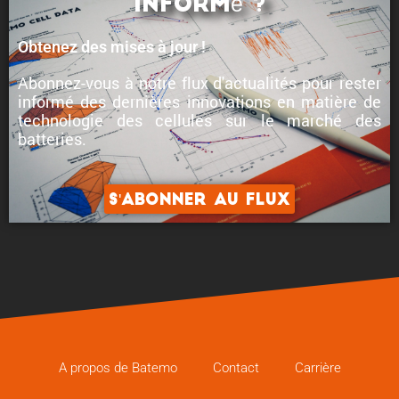
informé ?
Obtenez des mises à jour !
Abonnez-vous à notre flux d'actualités pour rester
informé des
dernières innovations en matière de
technologie des cellules
sur le marché des
batteries.
S'abonner au flux
A propos de Batemo
Contact
Carrière