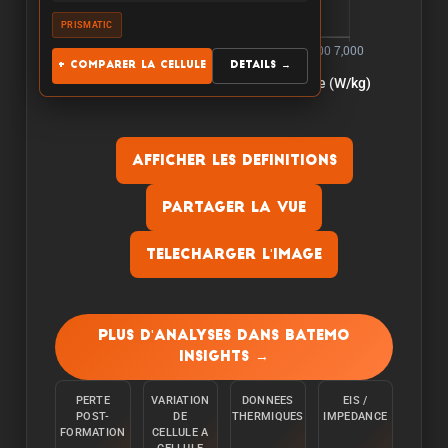
PRISMATIC
+ Comparer la cellule
Details →
Afficher les definitions
Partager la vue
Telecharger l'image
Capacite:
La capacite est mesuree en dechargeant la
Plus d'analyses dans Batemo
cellule a une temperature ambiante de 25°C a
Insights →
partir de 100% avec un courant constant C/10
jusqu'a ce que la limite inferieure de tension soit
PERTE
VARIATION
DONNEES
EIS /
atteinte.
POST-
DE
THERMIQUES
IMPEDANCE
FORMATION
CELLULE A