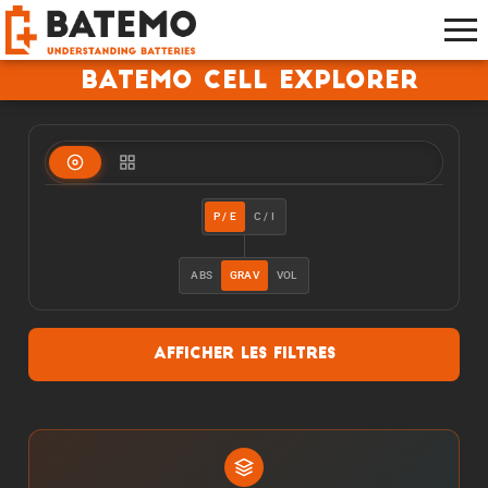
Batemo Cell Explorer
P / E
C / I
ABS
GRAV
VOL
Afficher les filtres