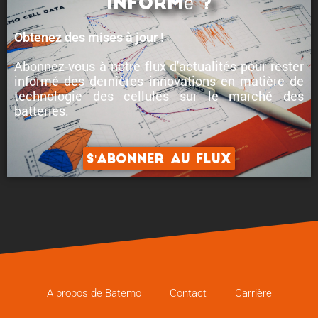
informé ?
Obtenez des mises à jour !
Abonnez-vous à notre flux d'actualités pour rester
informé des
dernières innovations en matière de
technologie des cellules
sur le marché des
batteries.
S'abonner au flux
A propos de Batemo
Contact
Carrière