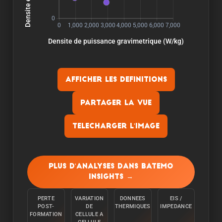
Afficher les definitions
Partager la vue
Telecharger l'image
Capacite:
La capacite est mesuree en dechargeant la
Plus d'analyses dans Batemo
cellule a une temperature ambiante de 25°C a
Insights →
partir de 100% avec un courant constant C/10
jusqu'a ce que la limite inferieure de tension soit
PERTE
VARIATION
DONNEES
EIS /
atteinte.
POST-
DE
THERMIQUES
IMPEDANCE
FORMATION
CELLULE A