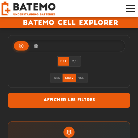
Batemo Cell Explorer
P / E
C / I
ABS
GRAV
VOL
Afficher les filtres