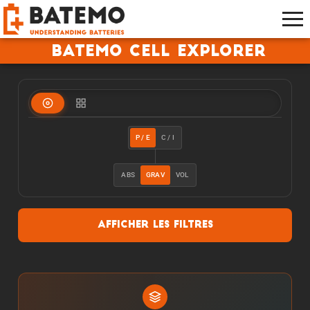
Batemo Cell Explorer
P / E
C / I
ABS
GRAV
VOL
Afficher les filtres