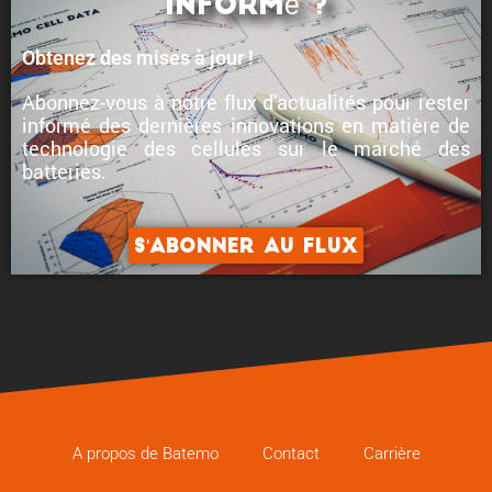
informé ?
Obtenez des mises à jour !
Abonnez-vous à notre flux d'actualités pour rester
informé des
dernières innovations en matière de
technologie des cellules
sur le marché des
batteries.
S'abonner au flux
A propos de Batemo
Contact
Carrière