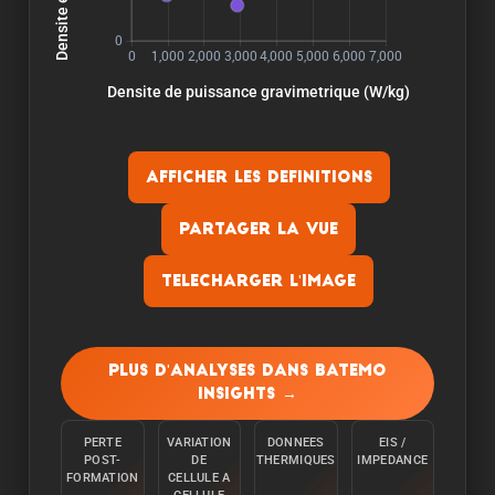
Afficher les definitions
Partager la vue
Telecharger l'image
Capacite:
La capacite est mesuree en dechargeant la
Plus d'analyses dans Batemo
cellule a une temperature ambiante de 25°C a
Insights →
partir de 100% avec un courant constant C/10
jusqu'a ce que la limite inferieure de tension soit
PERTE
VARIATION
DONNEES
EIS /
atteinte.
POST-
DE
THERMIQUES
IMPEDANCE
FORMATION
CELLULE A