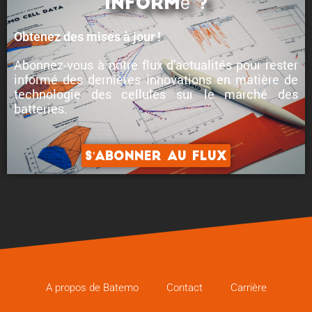
informé ?
Obtenez des mises à jour !
Abonnez-vous à notre flux d'actualités pour rester
informé des
dernières innovations en matière de
technologie des cellules
sur le marché des
batteries.
S'abonner au flux
A propos de Batemo
Contact
Carrière