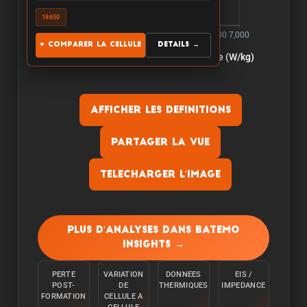
18650
+ Comparer la cellule
Details →
Afficher les definitions
Partager la vue
Telecharger l'image
Capacite:
La capacite est mesuree en dechargeant la
Plus d'analyses dans Batemo
cellule a une temperature ambiante de 25°C a
Insights →
partir de 100% avec un courant constant C/10
jusqu'a ce que la limite inferieure de tension soit
PERTE
VARIATION
DONNEES
EIS /
atteinte.
POST-
DE
THERMIQUES
IMPEDANCE
FORMATION
CELLULE A