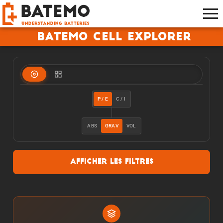
Batemo Cell Explorer
P / E
C / I
ABS
GRAV
VOL
Afficher les filtres