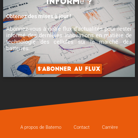
informé ?
Obtenez des mises à jour !
Abonnez-vous à notre flux d'actualités pour rester
informé des
dernières innovations en matière de
technologie des cellules
sur le marché des
batteries.
S'abonner au flux
A propos de Batemo
Contact
Carrière