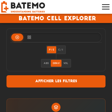
Batemo Cell Explorer
P / E
C / I
ABS
GRAV
VOL
Afficher les filtres