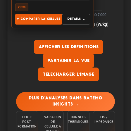
21700
+ Comparer la cellule
Details →
Afficher les definitions
Partager la vue
Telecharger l'image
Capacite:
La capacite est mesuree en dechargeant la
Plus d'analyses dans Batemo
cellule a une temperature ambiante de 25°C a
Insights →
partir de 100% avec un courant constant C/10
jusqu'a ce que la limite inferieure de tension soit
PERTE
VARIATION
DONNEES
EIS /
atteinte.
POST-
DE
THERMIQUES
IMPEDANCE
FORMATION
CELLULE A